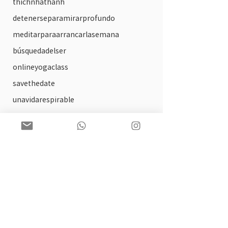
thichnhathanh
detenerseparamirarprofundo
meditarparaarrancarlasemana
búsquedadelser
onlineyogaclass
savethedate
unavidarespirable
circulos de lectura
arte
solsticio
practica ofrecida
tallerdeautocompasion
biblioterapia
paginaweb