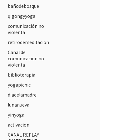
bañodebosque
qigongyyoga
comunicación no
violenta
retirodemeditacion
Canal de
comunicacion no
violenta
biblioterapia
yogapicnic
diadelamadre
lunanueva
yinyoga
activacion
CANAL REPLAY