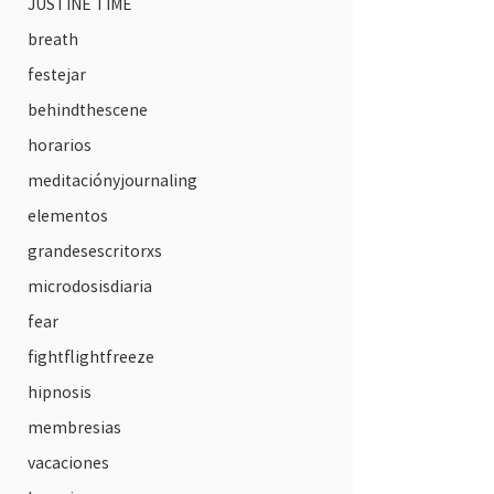
JUSTINE TIME
breath
festejar
behindthescene
horarios
meditaciónyjournaling
elementos
grandesescritorxs
microdosisdiaria
fear
fightflightfreeze
hipnosis
membresias
vacaciones