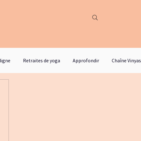
ligne
Retraites de yoga
Approfondir
Chaîne Vinyas
féminine
cinéma
littérature
alicemiller
docum
askell
blogjustinetime
Santé mentale
santement