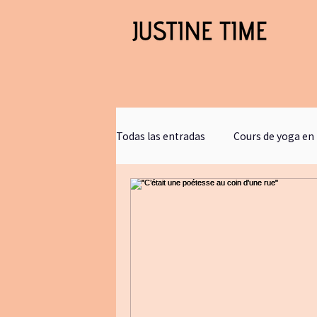
Todas las entradas
Cours de yoga en 
podcast justine time
Sagesse 
Hypnose
films
stephaneh