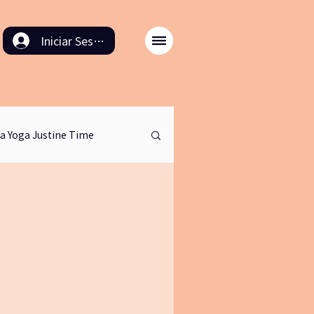
Iniciar Sesión
a Yoga Justine Time
entaires
artetv
ale