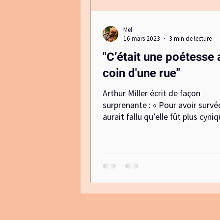
Mel
16 mars 2023
3 min de lecture
"C’était une poétesse 
coin d'une rue"
Arthur Miller écrit de façon
surprenante : « Pour avoir survéc
aurait fallu qu’elle fût plus cyniq
voire même plus détachée de la.