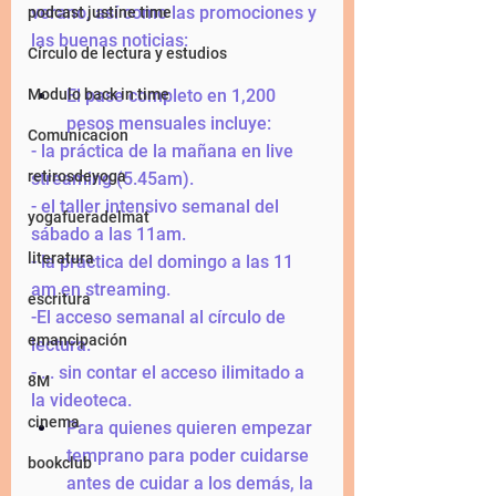
verano, así como las promociones y 
podcast justine time
las buenas noticias: 
Círculo de lectura y estudios
Modulo back in time
El pase completo en 1,200 
pesos mensuales incluye: 
Comunicacion
- la práctica de la mañana en live 
retirosdeyoga
streaming (5.45am).
- el taller intensivo semanal del 
yogafueradelmat
sábado a las 11am.
literatura
- la práctica del domingo a las 11 
am en streaming.
escritura
-El acceso semanal al círculo de 
emancipación
lectura.
-.... sin contar el acceso ilimitado a 
8M
la videoteca.
cinema
Para quienes quieren empezar 
temprano para poder cuidarse 
bookclub
antes de cuidar a los demás, la 