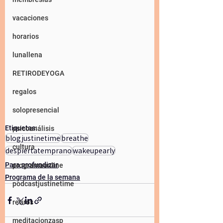
vacaciones
horarios
lunallena
RETIRODEYOGA
regalos
solopresencial
Etiquetas:
psicoanálisis
blogjustinetime
breathe
cultura
despiertatemprano
wakeupearly
Para profundizar
programaonline
Programa de la semana
podcastjustinetime
retiros
meditacionzasp