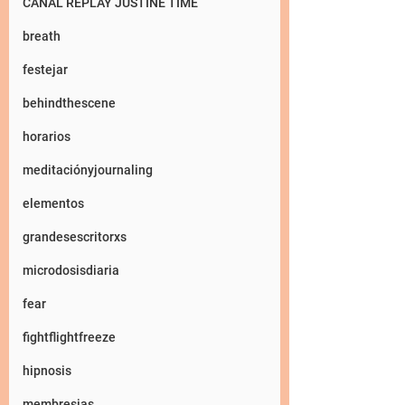
CANAL REPLAY JUSTINE TIME
breath
festejar
behindthescene
horarios
meditaciónyjournaling
elementos
grandesescritorxs
microdosisdiaria
fear
fightflightfreeze
hipnosis
membresias