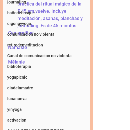
journaling
práctica del ritual mágico de la 
5.45 am vuelve. Incluye 
bañodebosque
meditación, asanas, planchas y 
qigongyyoga
journaling. Es de 45 minutos. 
Con gratitud, 
comunicación no violenta
retirodemeditacion
Namaste
Canal de comunicacion no violenta
Mélanie
biblioterapia
yogapicnic
diadelamadre
lunanueva
yinyoga
activacion