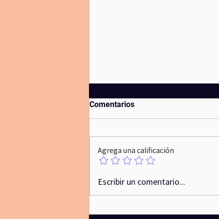
Comentarios
Agrega una calificación
Nuestros actos moldean
Escribir un comentario...
nuestra subjetividad: de
Aristóteles a Foucault