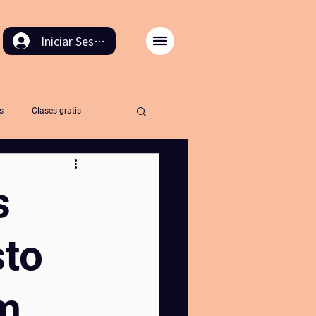
Iniciar Sesión
s
Clases gratis
cion
retirosdeyoga
s
rnaling
bañodebosque
sto
iblioterapia
yogapicnic
am