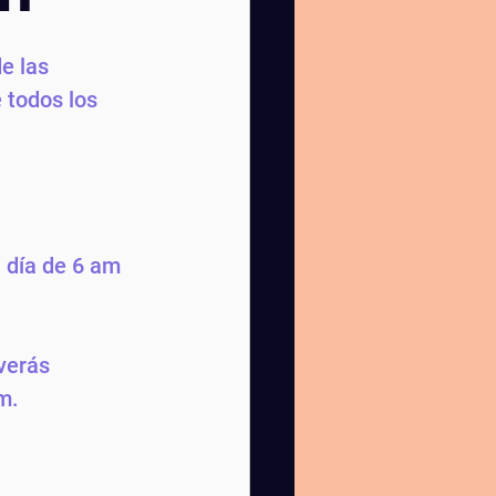
e las 
 todos los 
 día de 6 am 
verás 
m. 