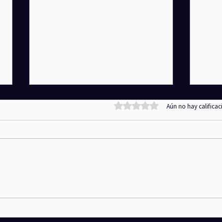
Obtuvo 0 de 5 estrellas.
Aún no hay calificac
La a
Aprender a encontrar la risa
en medio de la inseguridad