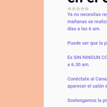
diadelamadre
lunanueva
yi
Obtuvo NaN de 5 estrel
Ya no necesitas reg
mañanas se realiza
días a las 6 am. 
Puede ser que la p
Es SIN NINGUN COS
a 6.30 am. 
Conéctate al Canal
aparecer el salón 
Sostengamos la prá