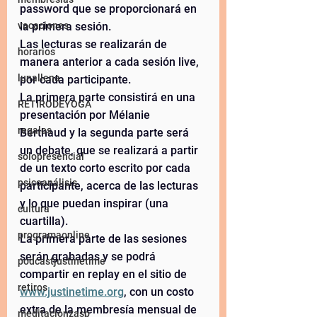
password que se proporcionará en 
la primera sesión.  
vacaciones
Las lecturas se realizarán de 
horarios
manera anterior a cada sesión live, 
lunallena
por cada participante.  
La primera parte consistirá en una 
RETIRODEYOGA
presentación por Mélanie 
regalos
Berthaud y la segunda parte será 
un debate, que se realizará a partir 
solopresencial
de un texto corto escrito por cada 
psicoanálisis
participante, acerca de las lecturas 
y lo que puedan inspirar (una 
cultura
cuartilla).  
programaonline
La primera parte de las sesiones 
serán grabadas y se podrá 
podcastjustinetime
compartir en replay en el sitio de 
retiros
www.justinetime.org
, con un costo 
extra de la membresía mensual de 
meditacionzasp