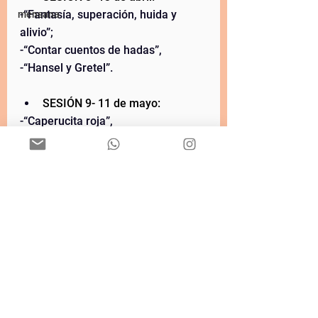
-“Fantasía, superación, huida y 
mensana
alivio”;  
-“Contar cuentos de hadas”,  
-“Hansel y Gretel”.  
SESIÓN 9- 11 de mayo:  
-“Caperucita roja”,  
-“Jack y las habichuelas mágicas”,  
-“La reina celosa en Blancanieves y 
el mito de Edipo”,  
-“Blancanieves”. 
SESIÓN 10- 8 de junio:  
-“Ricitos de oro”,  
-“La bella durmiente”,  
-“Cenicienta”,  
-“Cuentos de hadas pertenecientes 
al ciclo animal-novio".  