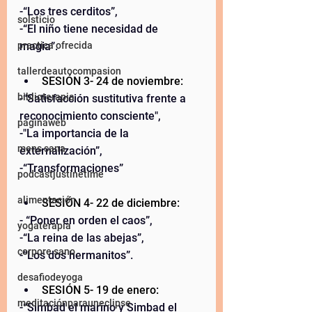
-“Los tres cerditos”,  
solsticio
-“El niño tiene necesidad de 
magia”.  
practica ofrecida
tallerdeautocompasion
SESIÓN 3- 24 de noviembre:  
biblioterapia
-“Satisfacción sustitutiva frente a 
reconocimiento consciente",  
paginaweb
-"La importancia de la 
mens sana
externalización”,  
-“Transformaciones” 
podcastjustinetime
alimentación
SESIÓN 4- 22 de diciembre: 
- “Poner en orden el caos”, 
yogaterapia
-“La reina de las abejas”,  
corpore sano
-“Los dos hermanitos”.  
desafiodeyoga
SESIÓN 5- 19 de enero:  
meditaciónparauneclipse
-“Simbad el marino y Simbad el 