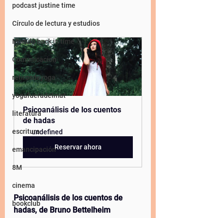
podcast justine time
Círculo de lectura y estudios
Modulo back in time
Comunicacion
retirosdeyoga
yogafueradelmat
Psicoanálisis de los cuentos 
literatura
de hadas
escritura
undefined
Reservar ahora
emancipación
8M
cinema
Psicoanálisis de los cuentos de 
bookclub
hadas, de Bruno Bettelheim