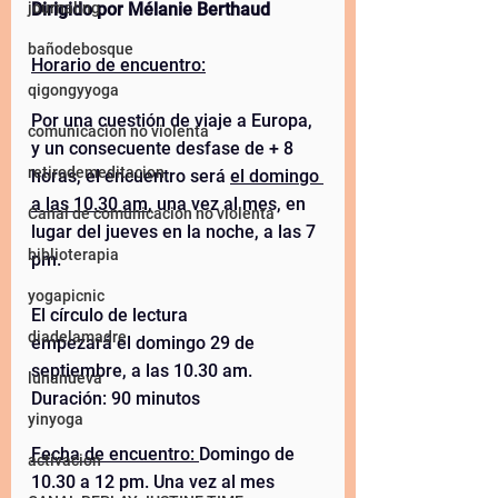
Dirigido por Mélanie Berthaud
journaling
bañodebosque
Horario de encuentro:
qigongyyoga
Por una cuestión de viaje a Europa, 
comunicación no violenta
y un consecuente desfase de + 8 
retirodemeditacion
horas, el encuentro será 
el domingo 
a las 10.30 am
, una vez al mes, en 
Canal de comunicacion no violenta
lugar del jueves en la noche, a las 7 
biblioterapia
pm.  
yogapicnic
El círculo de lectura 
diadelamadre
empezará el domingo 29 de 
septiembre, a las 10.30 am.  
lunanueva
Duración: 90 minutos 
yinyoga
Fecha de encuentro: 
Domingo de 
activacion
10.30 a 12 pm. Una vez al mes 