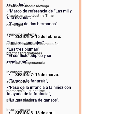
cargador”,  
desafiodeochodiasdeyoga
-“Marco de referencia de “Las mil y 
Circulo cercano Justine Time
una noches”,  
-“Cuento de dos hermanos”. 
astrologia
ayunointermitente
SESIÓN 6- 16 de febrero:  
“Los tres lenguajes”,  
retiromensualdeautocompasión
“Las tres plumas”,  
practicaspregrabadas
“El conflicto edípico y su 
resolución”. 
meditacionenpresencia
in corpore sano
SESIÓN 7- 16 de marzo:  
-“Temor a la fantasía”,  
autocompasión
-“Paso de la infancia a la niñez con 
membresía justine time
la ayuda de la fantasía”,  
-“La guardadora de gansos”. 
blogjustinetime
incorporesano
SESIÓN 8- 13 de abril:  