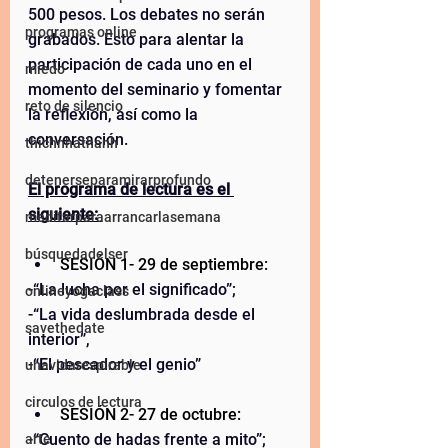
500 pesos. Los debates no serán 
programas online
grabados. Esto para alentar la 
participación de cada uno en el 
miedo
momento del seminario y fomentar 
reto de silencio
la reflexión, así como la 
conversación.  
thichnhathanh
detenerseparamirarprofundo
El programa de lectura es el 
siguiente: 
meditarparaarrancarlasemana
búsquedadelser
SESIÓN 1- 29 de septiembre:  
-“La lucha por el significado”;  
onlineyogaclass
-“La vida deslumbrada desde el 
savethedate
interior”,  
-“El pescador y el genio” 
unavidarespirable
circulos de lectura
SESIÓN 2- 27 de octubre:  
-“Cuento de hadas frente a mito”;  
arte