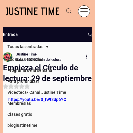
Entrada
Todas las entradas
Justine Time
Todas las entradas
8 sept 2024
2 min de lectura
Empieza el Círculo de
Programa de la semana
lectura: 29 de septiembre
Para profundizar
Obtuvo NaN de 5 estrellas.
Videoteca/ Canal Justine Time
https://youtu.be/S_fWt3dp6YQ
Membresías
Clases gratis
blogjustinetime