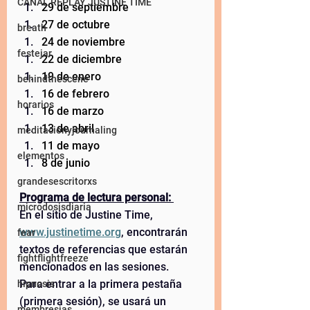
CANAL REPLAY JUSTINE TIME
29 de septiembre 
27 de octubre 
breath
24 de noviembre 
festejar
22 de diciembre 
19 de enero 
behindthescene
16 de febrero 
horarios
16 de marzo 
13 de abril 
meditaciónyjournaling
11 de mayo 
elementos
8 de junio 
grandesescritorxs
Programa de lectura personal: 
microdosisdiaria
En el sitio de Justine Time, 
www.justinetime.org
, encontrarán 
fear
textos de referencias que estarán 
fightflightfreeze
mencionados en las sesiones.  
Para entrar a la primera pestaña 
hipnosis
(primera sesión), se usará un 
membresias