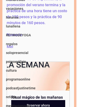
promoción del verano termina y la 
vacaciones
práctica de una hora tiene un costo 
de 130 pesos y la práctica de 90 
horarios
minutos de 160 pesos. 
lunallena
Namaste
RETIRODEYOGA
regalos
Mel
solopresencial
psicoanálisis
cultura
programaonline
podcastjustinetime
retiros
Ritual mágico de las mañanas
Reservar ahora
meditacionzasp