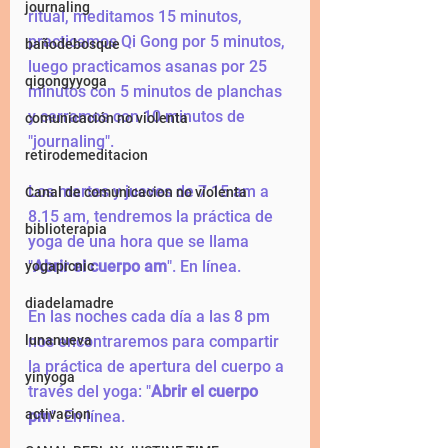
journaling
ritual, meditamos 15 minutos, 
practicamos Qi Gong por 5 minutos, 
bañodebosque
luego practicamos asanas por 25 
qigongyyoga
minutos con 5 minutos de planchas 
y cerramos con 10 minutos de 
comunicación no violenta
"journaling".
retirodemeditacion
Los martes y jueves de 7.15 am a 
Canal de comunicacion no violenta
8.15 am, tendremos la práctica de 
biblioterapia
yoga de una hora que se llama 
"
Abrir el cuerpo am
". En línea.
yogapicnic
diadelamadre
En las noches cada día a las 8 pm 
lunanueva
nos encontraremos para compartir 
la práctica de apertura del cuerpo a 
yinyoga
través del yoga: "
Abrir el cuerpo 
activacion
pm
". En línea.