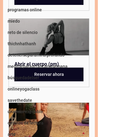
programas online
miedo
reto de silencio
thichnhathanh
detenerseparamirarprofundo
Abrir el cuerpo (pm)
meditarparaarrancarlasemana
Reservar ahora
búsquedadelser
onlineyogaclass
savethedate
unavidarespirable
circulos de lectura
arte