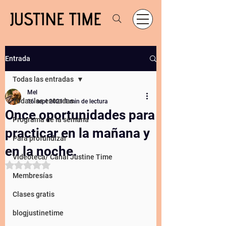
Entrada
Todas las entradas
Mel
Todas las entradas
16 sept 2021
1 min de lectura
Once oportunidades para
Programa de la semana
practicar en la mañana y
Para profundizar
en la noche.
Videoteca/ Canal Justine Time
Obtuvo NaN de 5 estrellas.
Membresías
Clases gratis
blogjustinetime