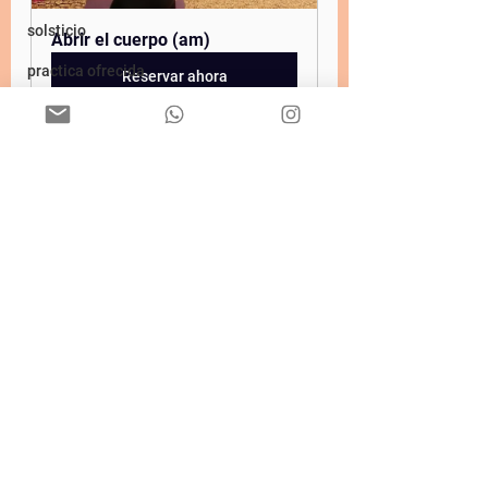
solsticio
Abrir el cuerpo (am)
practica ofrecida
Reservar ahora
tallerdeautocompasion
biblioterapia
Etiquetas:
yoga
yogalife
streaming
linea
paginaweb
mens sana
podcastjustinetime
alimentación
yogaterapia
Ver todo
Entradas recientes
corpore sano
desafiodeyoga
meditaciónparauneclipse