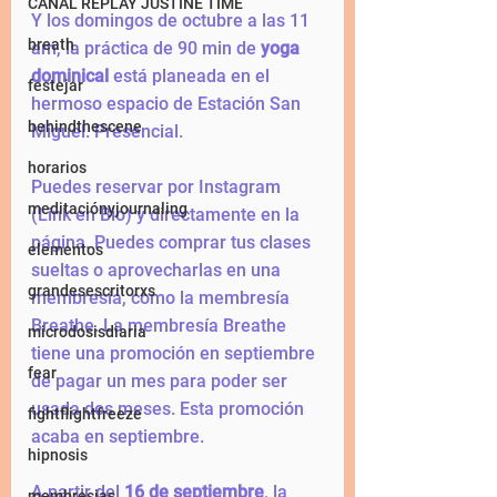
CANAL REPLAY JUSTINE TIME
Y los domingos de octubre a las 11 
breath
am, la práctica de 90 min de 
yoga 
dominical
 está planeada en el 
festejar
hermoso espacio de Estación San 
behindthescene
Miguel. Presencial.
horarios
Puedes reservar por Instagram 
meditaciónyjournaling
(Link en Bio) y directamente en la 
página. Puedes comprar tus clases 
elementos
sueltas o aprovecharlas en una 
grandesescritorxs
membresía, como la membresía 
Breathe. La membresía Breathe 
microdosisdiaria
tiene una promoción en septiembre 
fear
de pagar un mes para poder ser 
usada dos meses. Esta promoción 
fightflightfreeze
acaba en septiembre. 
hipnosis
A partir del 
16 de septiembre
, la 
membresias