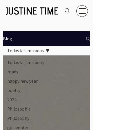
Blog
Todas las entradas
Todas las entradas
roads
happy new year
poetry
2024
Philosophie
Philosophy
go deepter