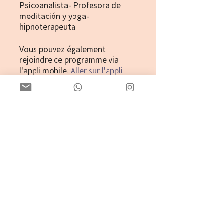
Psicoanalista- Profesora de
meditación y yoga-
hipnoterapeuta
Vous pouvez également
rejoindre ce programme via
l'appli mobile.
Aller sur l'appli
Instructeur(s)
Mel
Prix