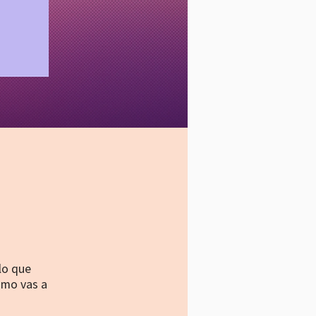
lo que
ómo vas a