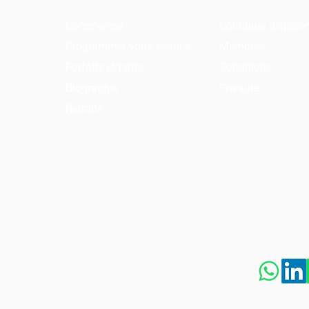
Commencer
Continuer d'appre
Programmer votre séance
Membres
Forfaits et tarifs
Conditions
Biographie
Privauté
Retraite