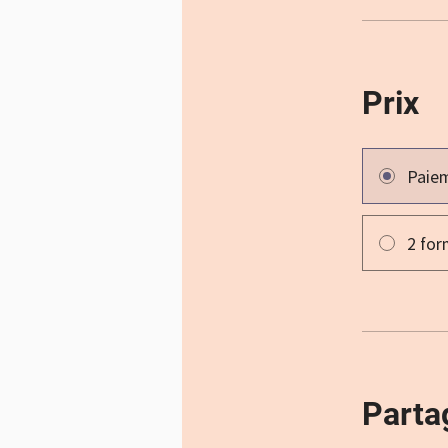
Prix
Paie
2 for
Parta