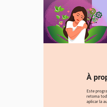
À pro
Este progr
retoma toda
aplicar la 