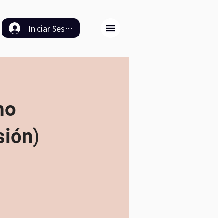
Iniciar Sesión
mo
sión)