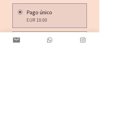
Pago único
EUR 10.00
2 planes disponibles
Desde EUR 15.00 / mes
Compartir
Únete