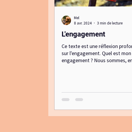
Mel
8 avr. 2024
3 min de lecture
L'engagement
Ce texte est une réflexion prof
sur l'engagement. Quel est mon
engagement ? Nous sommes, en
que société, à un moment critiq
suis de plus en plus surpris par
l'ampleur du stress chronique. 
sommes loin de le considérer 
une simple blague ou une hypot
Le problème réside dans le fait 
ne peut pas le quantifier comme
niveau d'eau dans une bouteille.
conséquent, nous pouvons l'igno
prétendre que tout va bien, jus