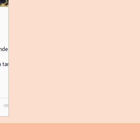
onde
 tant
ue. Je
Nous
comme
hèse.
qu'on
 le
 Par
rer et
qu'au