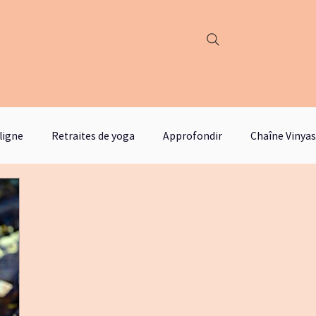
ligne
Retraites de yoga
Approfondir
Chaîne Vinyas
féminine
cinéma
littérature
alicemiller
docum
askell
blogjustinetime
Santé mentale
santement