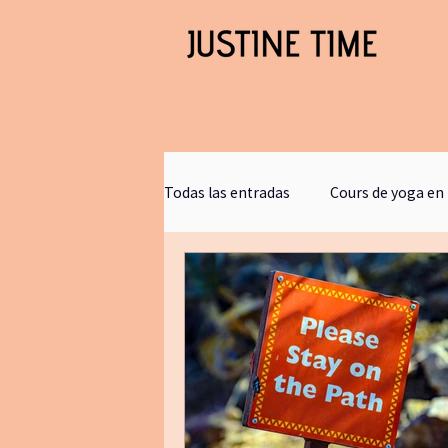
Todas las entradas
Cours de yoga en 
podcast justine time
Sagesse 
Hypnose
films
stephaneh