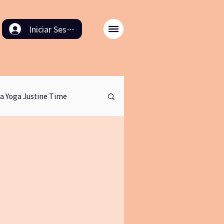
Iniciar Sesión
a Yoga Justine Time
entaires
artetv
ale