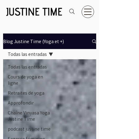
Blog Justine Time (Yoga et +)
Todas las entradas
Todas las entradas
Cours de yoga en
ligne
Retraites de yoga
Approfondir
Chaîne Vinyasa Yoga
Justine Time
podcast justine time
Sagesse féminine