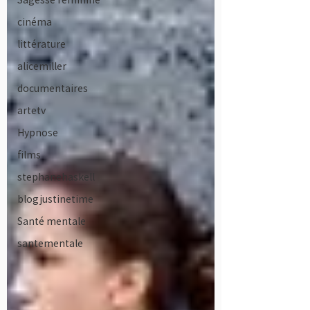
cinéma
littérature
alicemiller
documentaires
artetv
Hypnose
films
stephanehaskell
blogjustinetime
Santé mentale
santementale