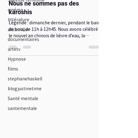
Nous ne sommes pas des
cinéma
karoshis
littérature
Légende : dimanche dernier, pendant le bain
de bois, de 11h à 12h45. Nous avons célébré
alicemiller
le nouvel an chinois de lièvre d’eau, la
documentaires
nouvelle...
artetv
Hypnose
films
stephanehaskell
blogjustinetime
Santé mentale
santementale