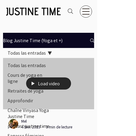
Blog Justine Time (Yoga et +)
Todas las entradas
Todas las entradas
Cours de yoga en
ligne
Load video
Retraites de yoga
Approfondir
Chaîne Vinyasa Yoga
Justine Time
Mel
podcast justine time
4 févr. 2023
3 min de lecture
Sagesse féminine