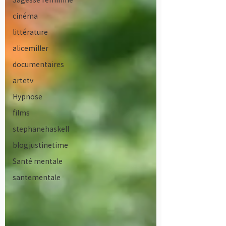
cinéma
littérature
alicemiller
documentaires
artetv
Hypnose
films
stephanehaskell
blogjustinetime
Santé mentale
santementale