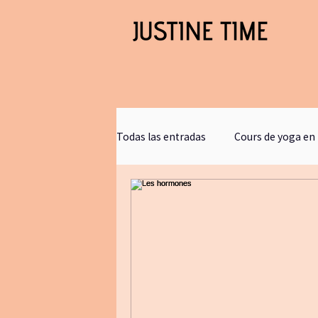
Todas las entradas
Cours de yoga en 
podcast justine time
Sagesse 
Hypnose
films
stephaneh