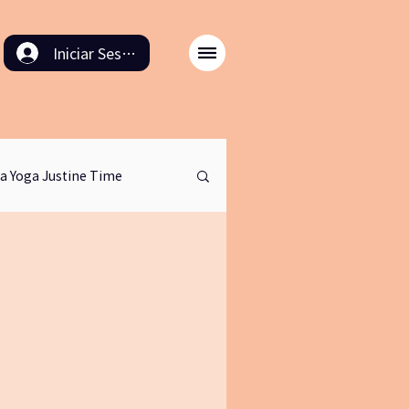
Iniciar Sesión
a Yoga Justine Time
entaires
artetv
ale