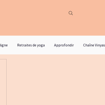
ligne
Retraites de yoga
Approfondir
Chaîne Vinyas
féminine
cinéma
littérature
alicemiller
docum
askell
blogjustinetime
Santé mentale
santement