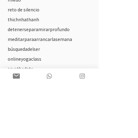
reto de silencio
thichnhathanh
detenerseparamirarprofundo
meditarparaarrancarlasemana
búsquedadelser
onlineyogaclass
savethedate
unavidarespirable
circulos de lectura
arte
solsticio
practica ofrecida
tallerdeautocompasion
biblioterapia