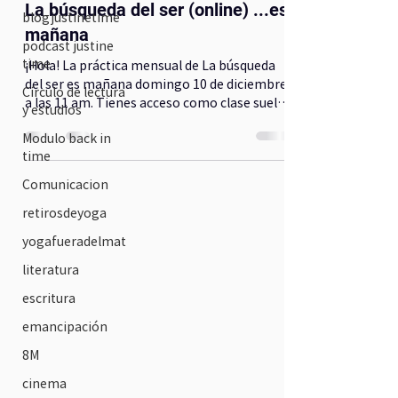
La búsqueda del ser (online) ...es
blogjustinetime
mañana
podcast justine
time
¡Hola! La práctica mensual de La búsqueda
del ser es mañana domingo 10 de diciembre
Círculo de lectura
a las 11 am. Tienes acceso como clase suelta
y estudios
o con tu...
Modulo back in
time
Comunicacion
retirosdeyoga
yogafueradelmat
literatura
escritura
emancipación
8M
cinema