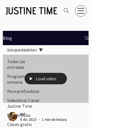
Blog
búsquedadelser
Todas las
entradas
Programa de la
Load video
semana
Para profundizar
Videoteca/ Canal
Justine Time
Mel
Membresías
9 dic 2023
1 min de lectura
Clases gratis