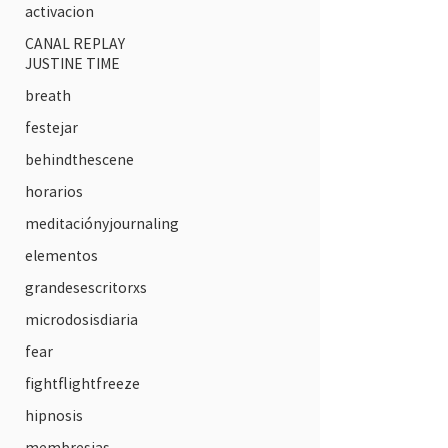
activacion
CANAL REPLAY
JUSTINE TIME
breath
festejar
behindthescene
horarios
meditaciónyjournaling
elementos
grandesescritorxs
microdosisdiaria
fear
fightflightfreeze
hipnosis
membresias