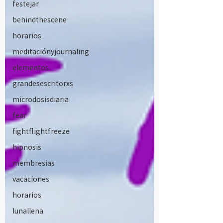
festejar
behindthescene
horarios
meditaciónyjournaling
elementos
grandesescritorxs
microdosisdiaria
fear
fightflightfreeze
hipnosis
membresias
vacaciones
horarios
lunallena