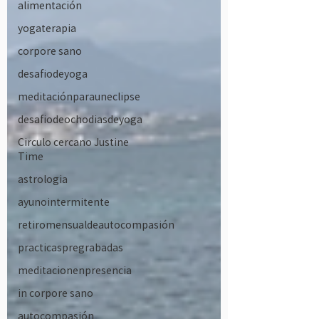
alimentación
yogaterapia
corpore sano
desafiodeyoga
meditaciónparauneclipse
desafiodeochodiasdeyoga
Circulo cercano Justine
Time
astrologia
ayunointermitente
retiromensualdeautocompasión
practicaspregrabadas
meditacionenpresencia
in corpore sano
autocompasión