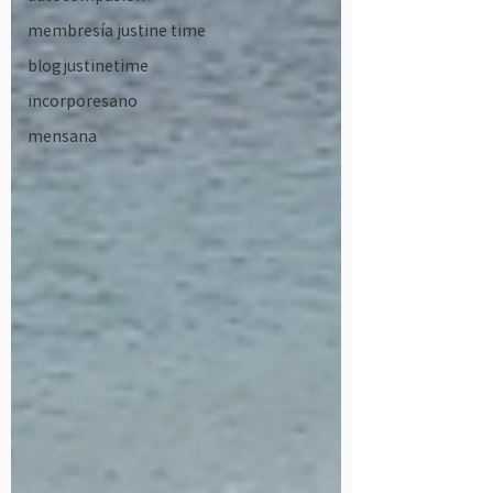
membresía justine time
blogjustinetime
incorporesano
mensana