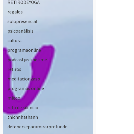
RETIRODEYOGA
regalos
solopresencial
psicoanálisis
cultura
programaonline
podcastjustinetime
retiros
meditacionzasp
programas online
miedo
reto de silencio
thichnhathanh
detenerseparamirarprofundo