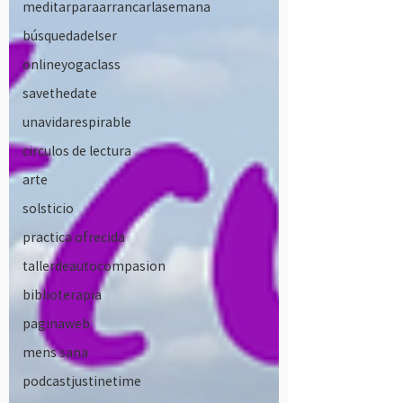
meditarparaarrancarlasemana
búsquedadelser
onlineyogaclass
savethedate
unavidarespirable
circulos de lectura
arte
solsticio
practica ofrecida
tallerdeautocompasion
biblioterapia
paginaweb
mens sana
podcastjustinetime