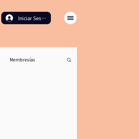
Iniciar Sesión
Membresías
odulo back in time
ación
8M
cinema
retirodemeditacion