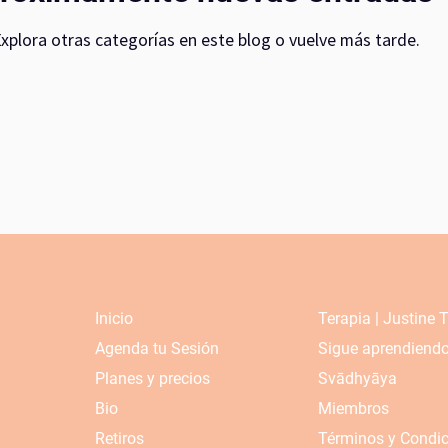
xplora otras categorías en este blog o vuelve más tarde.
biblioterapia
yogapicnic
diadelamadre
lunan
Inicio
Terapia | Justine 
Agenda tu Sesión
Sigue aprendiend
Planes y precios
Svādhyāya
Bio
Miembros
Retiros
Términos y Condi