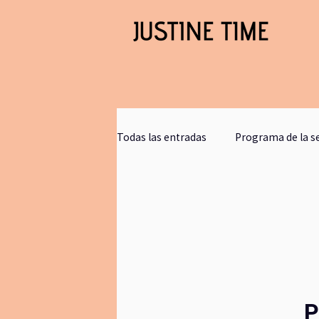
Todas las entradas
Programa de la 
Clases gratis
blogjustinetime
Comunicacion
retirosdeyoga
P
bookclub
journaling
bañ