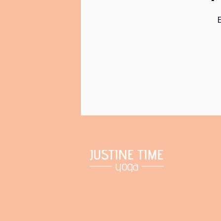
E
Canal de comunicacion no violenta
activacion