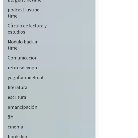
podcast justine
time
Círculo de lectura y
estudios
Modulo back in
time
Comunicacion
retirosdeyoga
yogafueradelmat
literatura
escritura
emancipación
8M
cinema
bookclub