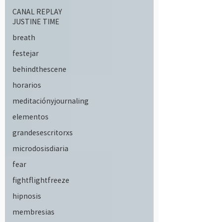
CANAL REPLAY
JUSTINE TIME
breath
festejar
behindthescene
horarios
meditaciónyjournaling
elementos
grandesescritorxs
microdosisdiaria
fear
fightflightfreeze
hipnosis
membresias