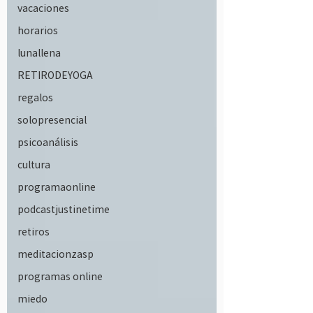
vacaciones
horarios
lunallena
RETIRODEYOGA
regalos
solopresencial
psicoanálisis
cultura
programaonline
podcastjustinetime
retiros
meditacionzasp
programas online
miedo