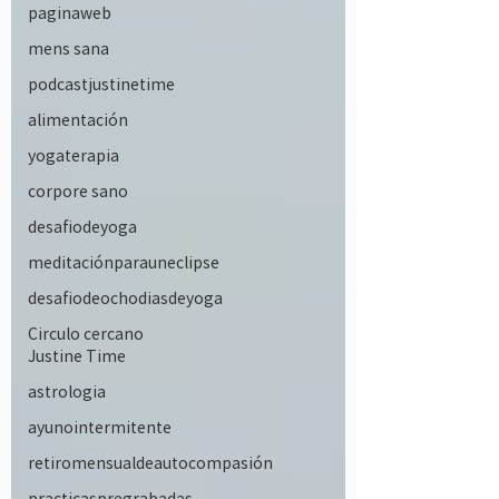
paginaweb
mens sana
podcastjustinetime
alimentación
yogaterapia
corpore sano
desafiodeyoga
meditaciónparauneclipse
desafiodeochodiasdeyoga
Circulo cercano
Justine Time
astrologia
ayunointermitente
retiromensualdeautocompasión
practicaspregrabadas