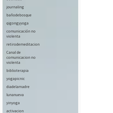
journaling
bañodebosque
qigongyyoga
comunicación no
violenta
retirodemeditacion
Canal de
comunicacion no
violenta
biblioterapia
yogapicnic
diadelamadre
lunanueva
yinyoga
activacion