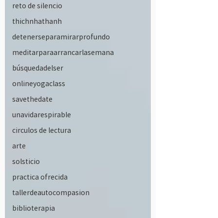
reto de silencio
thichnhathanh
detenerseparamirarprofundo
meditarparaarrancarlasemana
búsquedadelser
onlineyogaclass
savethedate
unavidarespirable
circulos de lectura
arte
solsticio
practica ofrecida
tallerdeautocompasion
biblioterapia