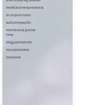
meditacionenpresencia
in corpore sano
autocompasión
membresía justine
time
blogjustinetime
incorporesano
mensana