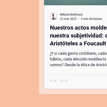
Mélanie Berthaud
Canal de comunicacion no violenta
22 mar 2025
5 min de lectura
Nuestros actos mold
activacion
nuestra subjetividad: 
Aristóteles a Foucault
¿Y si cada gesto cotidiano, cada
hábito, cada elección moldea lo
somos? Desde la ética de Aristó
hasta las ideas de Foucault, est