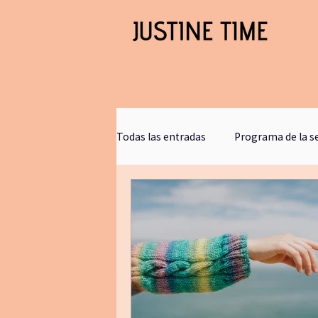
Todas las entradas
Programa de la 
Clases gratis
blogjustinetime
Comunicacion
retirosdeyoga
bookclub
journaling
bañ