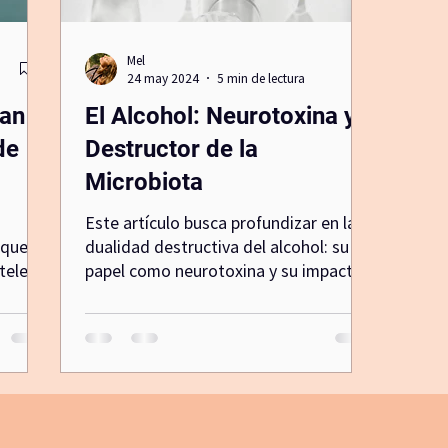
Mel
biblioterapia
yogapicnic
diadelamadre
lunan
24 may 2024
5 min de lectura
ean
El Alcohol: Neurotoxina y
de
Destructor de la
Microbiota
Este artículo busca profundizar en la
 que
dualidad destructiva del alcohol: su
teles
papel como neurotoxina y su impacto
e
negativo en la microbiota int