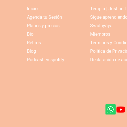
Inicio
Terapia | Justine 
Agenda tu Sesión
Sigue aprendiend
Planes y precios
Svādhyāya
Bio
Miembros
Retiros
Términos y Condi
Blog
Politica de Privac
Podcast en spotify
Declaración de acc