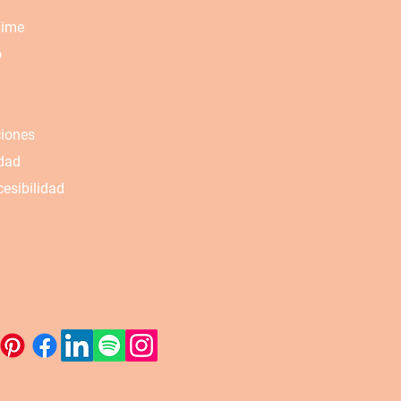
Time
o
ciones
idad
esibilidad