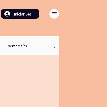
Iniciar Sesión
Membresías
odulo back in time
ación
8M
cinema
retirodemeditacion