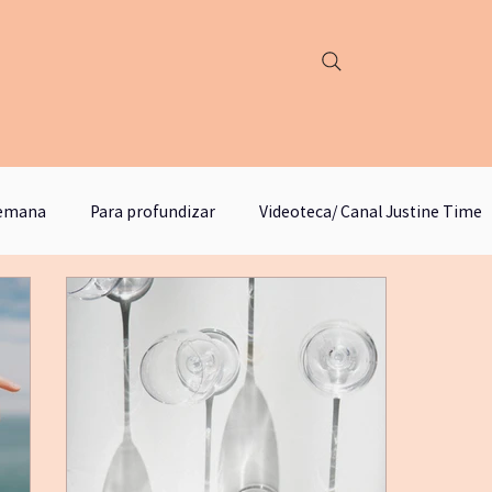
semana
Para profundizar
Videoteca/ Canal Justine Time
podcast justine time
Círculo de lectura y estudios
M
yogafueradelmat
literatura
escritura
emancip
odebosque
qigongyyoga
comunicación no violenta