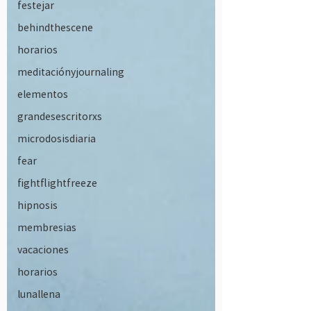
festejar
behindthescene
horarios
meditaciónyjournaling
elementos
grandesescritorxs
microdosisdiaria
fear
fightflightfreeze
hipnosis
membresias
vacaciones
horarios
lunallena