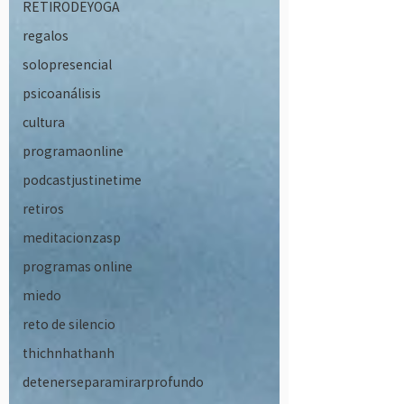
RETIRODEYOGA
regalos
solopresencial
psicoanálisis
cultura
programaonline
podcastjustinetime
retiros
meditacionzasp
programas online
miedo
reto de silencio
thichnhathanh
detenerseparamirarprofundo