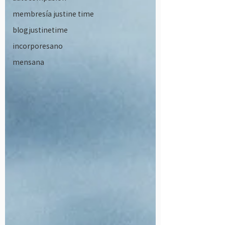
membresía justine time
blogjustinetime
incorporesano
mensana