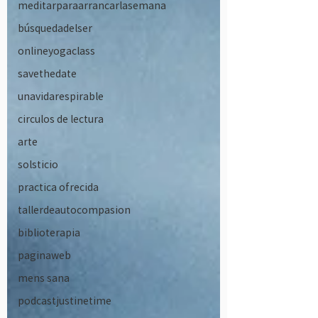
meditarparaarrancarlasemana
búsquedadelser
onlineyogaclass
savethedate
unavidarespirable
circulos de lectura
arte
solsticio
practica ofrecida
tallerdeautocompasion
biblioterapia
paginaweb
mens sana
podcastjustinetime