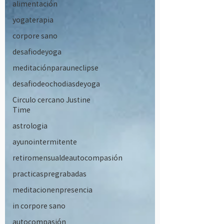
alimentación
yogaterapia
corpore sano
desafiodeyoga
meditaciónparauneclipse
desafiodeochodiasdeyoga
Circulo cercano Justine
Time
astrologia
ayunointermitente
retiromensualdeautocompasión
practicaspregrabadas
meditacionenpresencia
in corpore sano
autocompasión