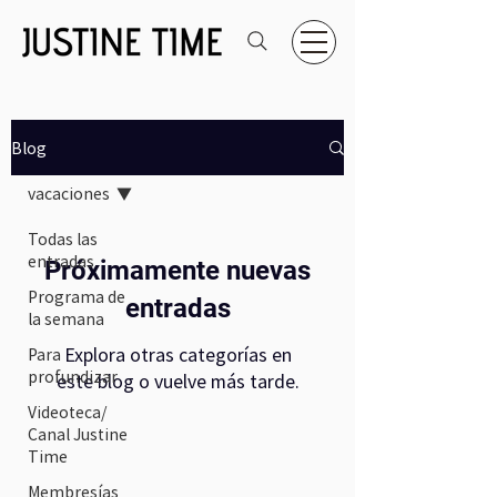
Blog
vacaciones
Todas las
entradas
Próximamente nuevas
Programa de
entradas
la semana
Explora otras categorías en
Para
profundizar
este blog o vuelve más tarde.
Videoteca/
Canal Justine
Time
Membresías