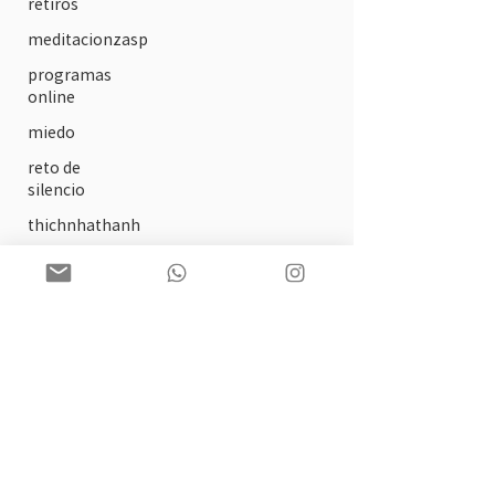
retiros
meditacionzasp
programas
online
miedo
reto de
silencio
thichnhathanh
detenerseparamirarprofundo
meditarparaarrancarlasemana
búsquedadelser
onlineyogaclass
savethedate
unavidarespirable
circulos de
lectura