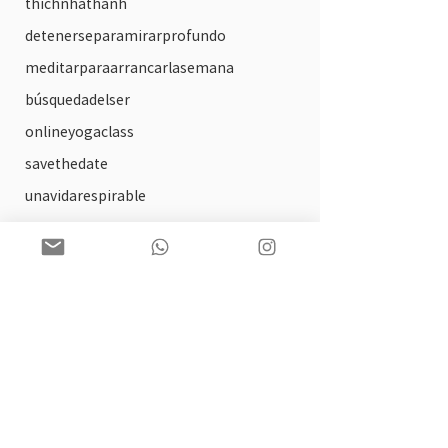
thichnhathanh
detenerseparamirarprofundo
meditarparaarrancarlasemana
búsquedadelser
onlineyogaclass
savethedate
unavidarespirable
circulos de lectura
arte
solsticio
practica ofrecida
tallerdeautocompasion
biblioterapia
paginaweb