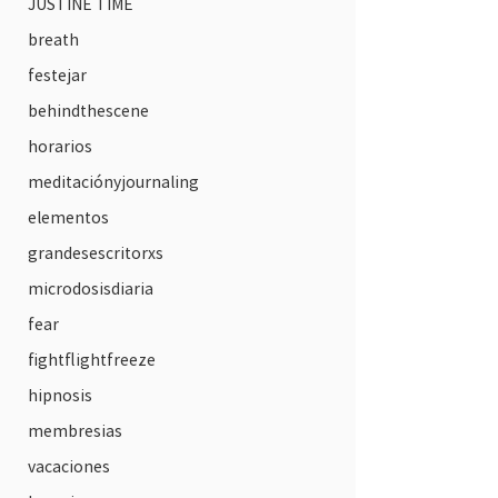
JUSTINE TIME
breath
festejar
behindthescene
horarios
meditaciónyjournaling
elementos
grandesescritorxs
microdosisdiaria
fear
fightflightfreeze
hipnosis
membresias
vacaciones