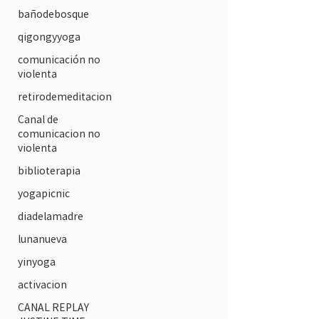
bañodebosque
qigongyyoga
comunicación no
violenta
retirodemeditacion
Canal de
comunicacion no
violenta
biblioterapia
yogapicnic
diadelamadre
lunanueva
yinyoga
activacion
CANAL REPLAY