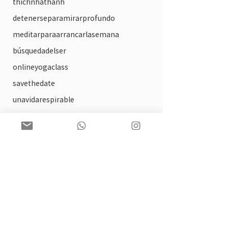
thichnhathanh
detenerseparamirarprofundo
meditarparaarrancarlasemana
búsquedadelser
onlineyogaclass
savethedate
unavidarespirable
circulos de lectura
arte
solsticio
practica ofrecida
tallerdeautocompasion
biblioterapia
paginaweb