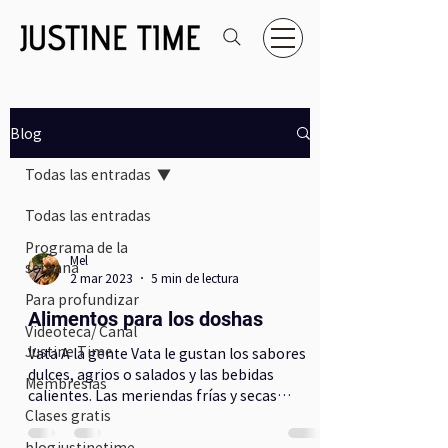
Blog
Todas las entradas
Todas las entradas
Programa de la
Mel
semana
2 mar 2023
5 min de lectura
Para profundizar
Alimentos para los doshas
Videoteca/ Canal
Justine Time
Vata A la gente Vata le gustan los sabores
dulces, agrios o salados y las bebidas
Membresías
calientes. Las meriendas frías y secas
Clases gratis
(empaquetadas y...
blogjustinetime