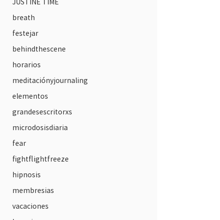
JUSTINE TIME
breath
festejar
behindthescene
horarios
meditaciónyjournaling
elementos
grandesescritorxs
microdosisdiaria
fear
fightflightfreeze
hipnosis
membresias
vacaciones