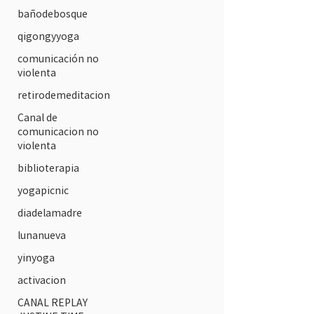
bañodebosque
qigongyyoga
comunicación no
violenta
retirodemeditacion
Canal de
comunicacion no
violenta
biblioterapia
yogapicnic
diadelamadre
lunanueva
yinyoga
activacion
CANAL REPLAY