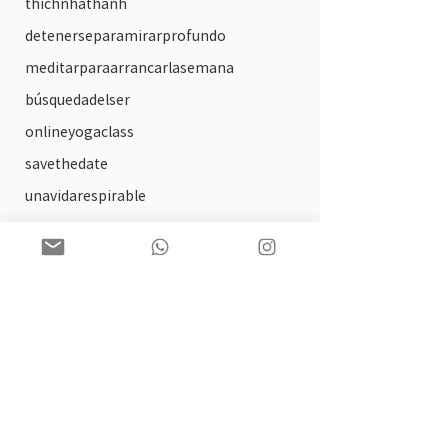
thichnhathanh
detenerseparamirarprofundo
meditarparaarrancarlasemana
búsquedadelser
onlineyogaclass
savethedate
unavidarespirable
circulos de lectura
arte
solsticio
practica ofrecida
tallerdeautocompasion
biblioterapia
paginaweb