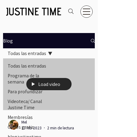
Blog
Todas las entradas
Todas las entradas
Programa de la
semana
Load video
Para profundizar
Videoteca/ Canal
Justine Time
Membresías
Mel
Clases gratis
13 feb 2023
2 min de lectura
blogjustinetime