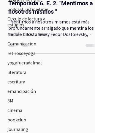
Temporada 6. E. 2. "Mentirnos a
podcast justine time
nosotros mismos "
Círculo de lectura y
"Mentirnos a nosotros mismos está más
estudios
profundamente arraigado que mentir a los
demás." Dostoievsky Fedor Dostoievsky,
Modulo back in time
Anton Tchekhov,...
Comunicacion
retirosdeyoga
yogafueradelmat
literatura
escritura
emancipación
8M
cinema
bookclub
journaling