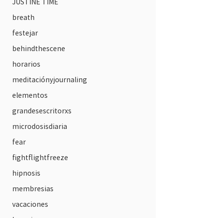
JUSTINE TIME
breath
festejar
behindthescene
horarios
meditaciónyjournaling
elementos
grandesescritorxs
microdosisdiaria
fear
fightflightfreeze
hipnosis
membresias
vacaciones