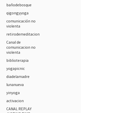
bañodebosque
qigongyyoga
comunicación no
violenta
retirodemeditacion
Canal de
comunicacion no
violenta
biblioterapia
yogapicnic
diadelamadre
lunanueva
yinyoga
activacion
CANAL REPLAY