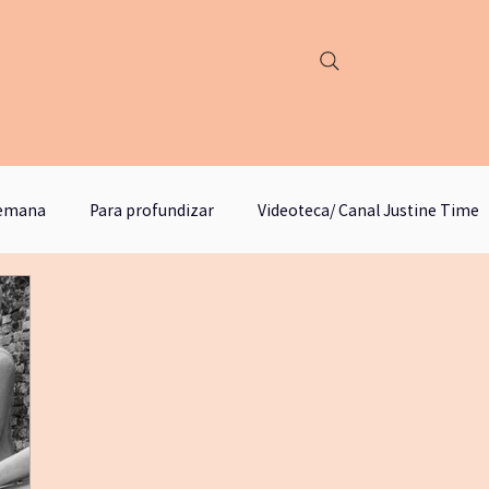
semana
Para profundizar
Videoteca/ Canal Justine Time
podcast justine time
Círculo de lectura y estudios
M
yogafueradelmat
literatura
escritura
emancip
odebosque
qigongyyoga
comunicación no violenta