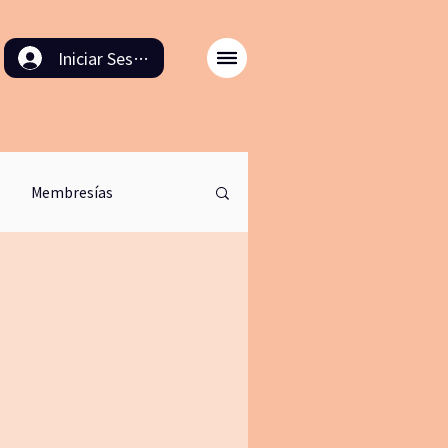
Iniciar Sesión
Membresías
odulo back in time
ación
8M
cinema
retirodemeditacion