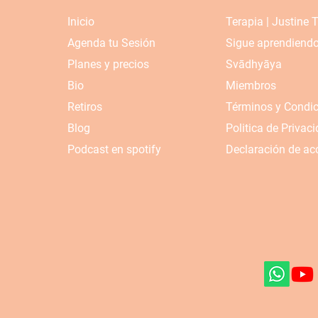
Inicio
Terapia | Justine 
Agenda tu Sesión
Sigue aprendiend
Planes y precios
Svādhyāya
Bio
Miembros
Retiros
Términos y Condi
Blog
Politica de Privac
Podcast en spotify
Declaración de acc