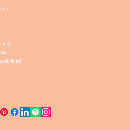
Time
o
ciones
idad
esibilidad