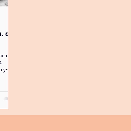
biblioterapia
yogapicnic
diadelamadre
lunan
. del
nea la
4.
a y