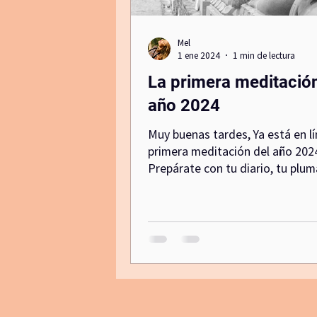
Mel
Canal de comunicacion no violenta
1 ene 2024
1 min de lectura
La primera meditación
activacion
año 2024
Muy buenas tardes, Ya está en lí
primera meditación del año 202
Prepárate con tu diario, tu plum
muchas ganas de iniciar bien...