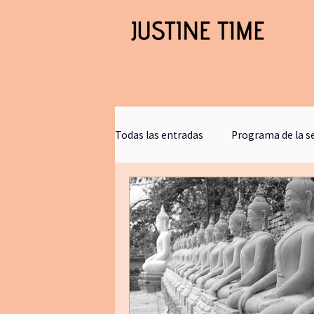
Todas las entradas
Programa de la 
Clases gratis
blogjustinetime
Comunicacion
retirosdeyoga
bookclub
journaling
bañ