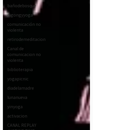
bañodebosque
qigongyyoga
comunicación no
violenta
retirodemeditacion
Canal de
comunicacion no
violenta
biblioterapia
yogapicnic
diadelamadre
lunanueva
yinyoga
activacion
CANAL REPLAY