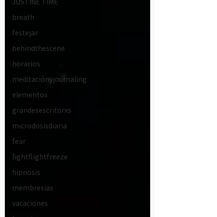
JUSTINE TIME
breath
festejar
behindthescene
horarios
meditaciónyjournaling
elementos
grandesescritorxs
microdosisdiaria
fear
fightflightfreeze
hipnosis
membresias
vacaciones