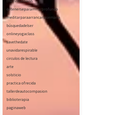
thichnhathanh
detenerseparamirarprofundo
meditarparaarrancarlasemana
búsquedadelser
onlineyogaclass
savethedate
unavidarespirable
circulos de lectura
arte
solsticio
practica ofrecida
tallerdeautocompasion
biblioterapia
paginaweb