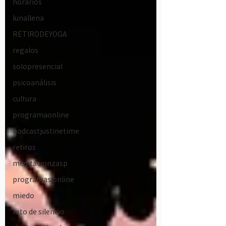
horarios
lunallena
RETIRODEYOGA
regalos
solopresencial
psicoanálisis
cultura
programaonline
podcastjustinetime
retiros
meditacionzasp
programas online
miedo
reto de silencio