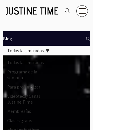
Blog
Todas las entradas
Todas las entradas
Programa de la
semana
Para profundizar
Videoteca/ Canal
Justine Time
Membresías
Clases gratis
blogjustinetime