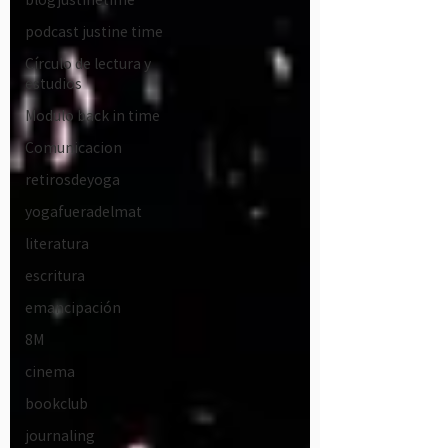
podcast justine time
Círculo de lectura y
estudios
Modulo back in time
Comunicacion
retirosdeyoga
yogafueradelmat
literatura
escritura
emancipación
8M
cinema
bookclub
journaling