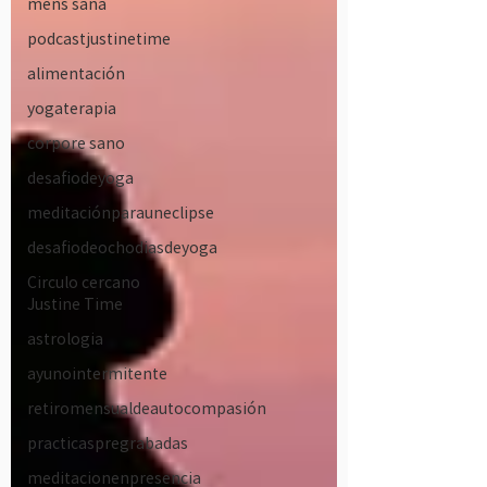
mens sana
podcastjustinetime
alimentación
yogaterapia
corpore sano
desafiodeyoga
meditaciónparauneclipse
desafiodeochodiasdeyoga
Circulo cercano
Justine Time
astrologia
ayunointermitente
retiromensualdeautocompasión
practicaspregrabadas
meditacionenpresencia