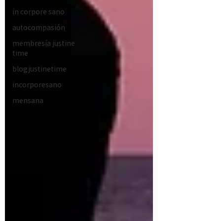
in corpore sano
autocompasión
membresía justine
time
blogjustinetime
incorporesano
mensana