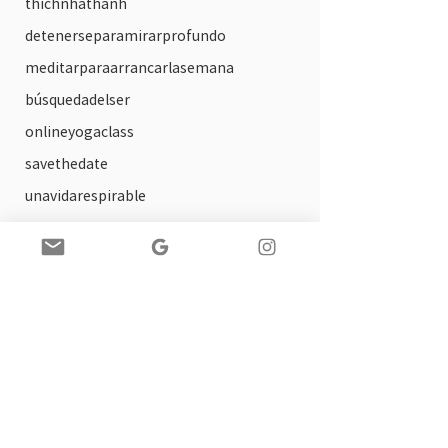
thichnhathanh
detenerseparamirarprofundo
meditarparaarrancarlasemana
búsquedadelser
onlineyogaclass
savethedate
unavidarespirable
circulos de lectura
arte
solsticio
practica ofrecida
tallerdeautocompasion
biblioterapia
paginaweb