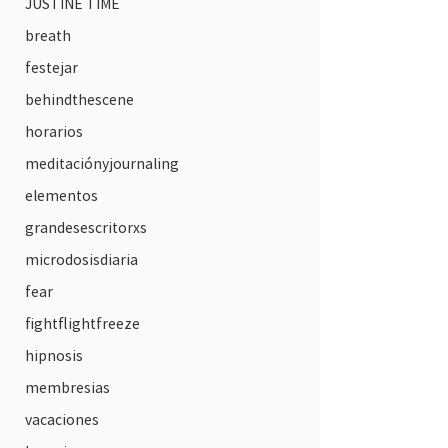
JUSTINE TIME
breath
festejar
behindthescene
horarios
meditaciónyjournaling
elementos
grandesescritorxs
microdosisdiaria
fear
fightflightfreeze
hipnosis
membresias
vacaciones