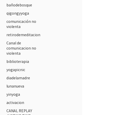
bañodebosque
qigongyyoga
comunicación no
violenta
retirodemeditacion
Canal de
comunicacion no
violenta
biblioterapia
yogapicnic
diadelamadre
lunanueva
yinyoga
activacion
CANAL REPLAY