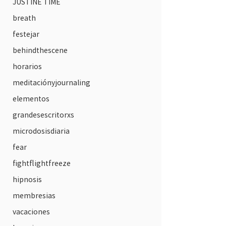
JUSTINE TIME
breath
festejar
behindthescene
horarios
meditaciónyjournaling
elementos
grandesescritorxs
microdosisdiaria
fear
fightflightfreeze
hipnosis
membresias
vacaciones