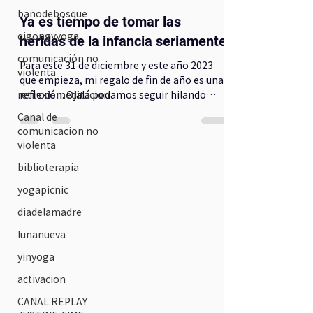
bañodebosque
Ya es tiempo de tomar las
qigongyyoga
heridas de la infancia seriamente
comunicación no
Para este 31 de diciembre y este año 2023
violenta
que empieza, mi regalo de fin de año es una
reflexión. Ojalá podamos seguir hilando
retirodemeditacion
ideas...
Canal de
comunicacion no
violenta
biblioterapia
yogapicnic
diadelamadre
lunanueva
yinyoga
activacion
CANAL REPLAY