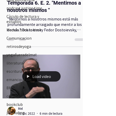
Temporada 6. E. 2. "Mentirnos a
podcast justine time
nosotros mismos "
Círculo de lectura y
"Mentirnos a nosotros mismos está más
estudios
profundamente arraigado que mentir a los
demás." Dostoievsky Fedor Dostoievsky,
Modulo back in time
Anton Tchekhov,...
Comunicacion
retirosdeyoga
yogafueradelmat
literatura
escritura
Load video
emancipación
8M
cinema
bookclub
Mel
journaling
31 dic 2022
6 min de lectura