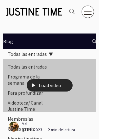
Blog
Todas las entradas
Todas las entradas
Programa de la
semana
Load video
Para profundizar
Videoteca/ Canal
Justine Time
Membresías
Mel
Clases gratis
13 feb 2023
2 min de lectura
blogjustinetime