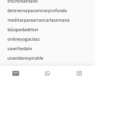
thichnhathanh
detenerseparamirarprofundo
meditarparaarrancarlasemana
búsquedadelser
onlineyogaclass
savethedate
unavidarespirable
circulos de lectura
arte
solsticio
practica ofrecida
tallerdeautocompasion
biblioterapia
paginaweb