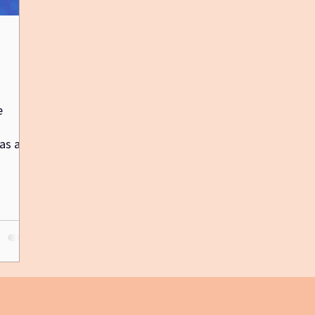
biblioterapia
yogapicnic
diadelamadre
lunan
e
ias a
 nueva
 Tara