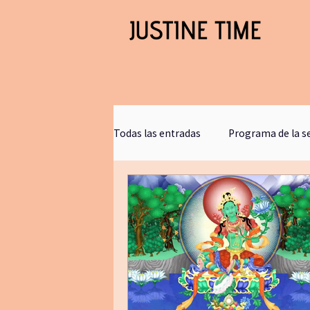
Todas las entradas
Programa de la 
Clases gratis
blogjustinetime
Comunicacion
retirosdeyoga
bookclub
journaling
bañ