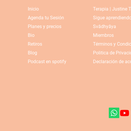
Inicio
Terapia | Justine 
Agenda tu Sesión
Sigue aprendiend
Planes y precios
Svādhyāya
Bio
Miembros
Retiros
Términos y Condi
Blog
Politica de Privac
Podcast en spotify
Declaración de acc