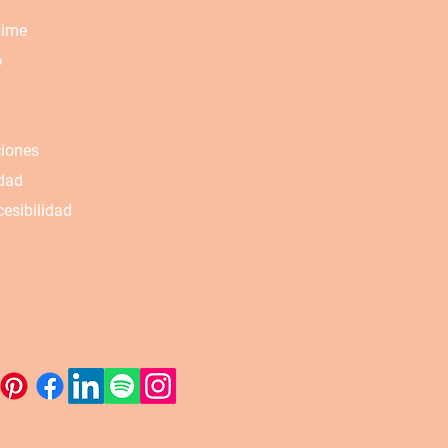
Time
o
ciones
idad
esibilidad