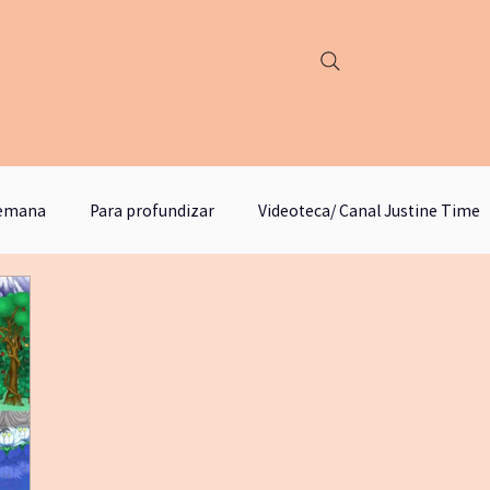
semana
Para profundizar
Videoteca/ Canal Justine Time
podcast justine time
Círculo de lectura y estudios
M
yogafueradelmat
literatura
escritura
emancip
odebosque
qigongyyoga
comunicación no violenta