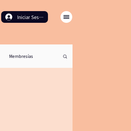
Iniciar Sesión
Membresías
odulo back in time
ación
8M
cinema
retirodemeditacion