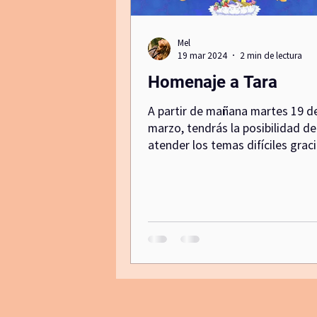
Mel
Canal de comunicacion no violenta
19 mar 2024
2 min de lectura
Homenaje a Tara
activacion
A partir de mañana martes 19 d
marzo, tendrás la posibilidad de
atender los temas difíciles grac
una poderosa meditación y una
aliada: La meditación de la Gran
Verde.