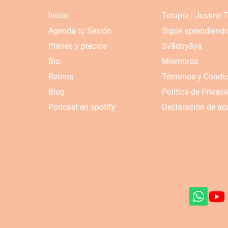
Inicio
Terapia | Justine 
Agenda tu Sesión
Sigue aprendiend
Planes y precios
Svādhyāya
Bio
Miembros
Retiros
Términos y Condi
Blog
Politica de Privac
Podcast en spotify
Declaración de acc