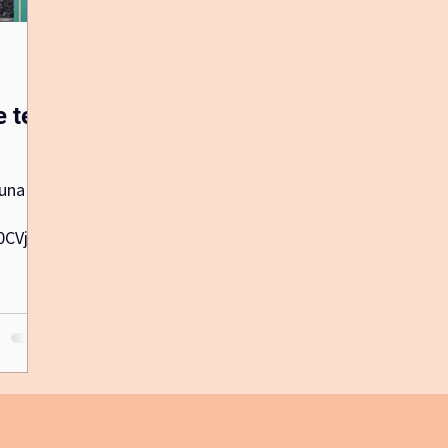
biblioterapia
yogapicnic
diadelamadre
lunan
 te
Luna
0CVjzy
 que