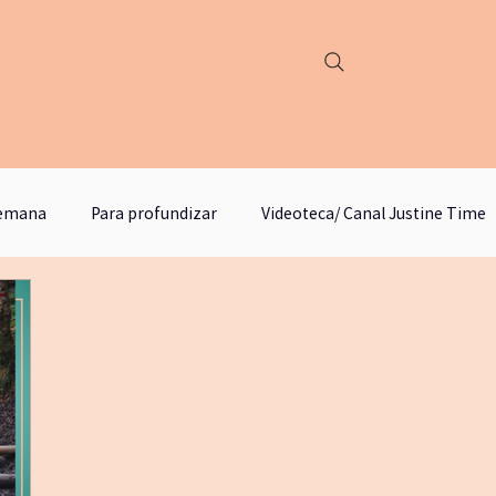
semana
Para profundizar
Videoteca/ Canal Justine Time
podcast justine time
Círculo de lectura y estudios
M
yogafueradelmat
literatura
escritura
emancip
odebosque
qigongyyoga
comunicación no violenta