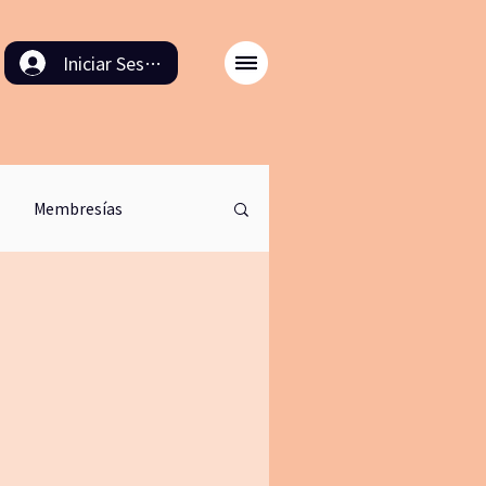
Iniciar Sesión
Membresías
odulo back in time
ación
8M
cinema
retirodemeditacion