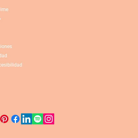
Time
o
ciones
idad
esibilidad