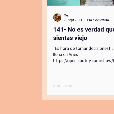
Mel
Canal de comunicacion no violenta
29 sept 2023
1 min de lectura
141- No es verdad que
activacion
sientas viejo
¡Es hora de tomar decisiones! 
llena en Aries
https://open.spotify.com/show/
1lmOEb8zryS5tsRm Esperemos
disfrutes el...