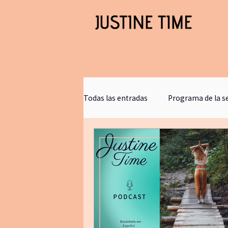
Todas las entradas
Programa de la 
Clases gratis
blogjustinetime
Comunicacion
retirosdeyoga
bookclub
journaling
bañ