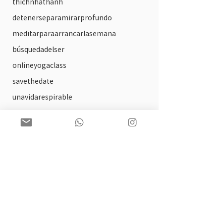
thichnhathanh
detenerseparamirarprofundo
meditarparaarrancarlasemana
búsquedadelser
onlineyogaclass
savethedate
unavidarespirable
circulos de lectura
arte
solsticio
practica ofrecida
tallerdeautocompasion
biblioterapia
paginaweb