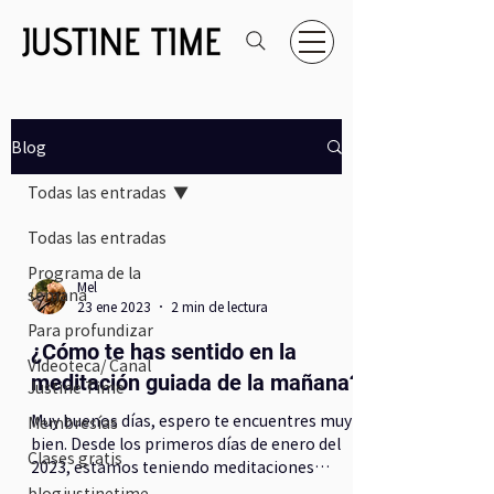
Blog
Todas las entradas
Todas las entradas
Programa de la
Mel
semana
23 ene 2023
2 min de lectura
Para profundizar
¿Cómo te has sentido en la
Videoteca/ Canal
meditación guiada de la mañana?
Justine Time
Muy buenos días, espero te encuentres muy
Membresías
bien. Desde los primeros días de enero del
Clases gratis
2023, estamos teniendo meditaciones
guiadas de lunes...
blogjustinetime