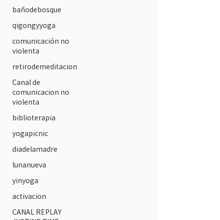
bañodebosque
qigongyyoga
comunicación no
violenta
retirodemeditacion
Canal de
comunicacion no
violenta
biblioterapia
yogapicnic
diadelamadre
lunanueva
yinyoga
activacion
CANAL REPLAY