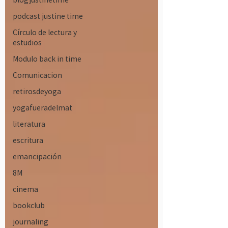
podcast justine time
Círculo de lectura y
estudios
Modulo back in time
Comunicacion
retirosdeyoga
yogafueradelmat
literatura
escritura
emancipación
8M
cinema
bookclub
journaling