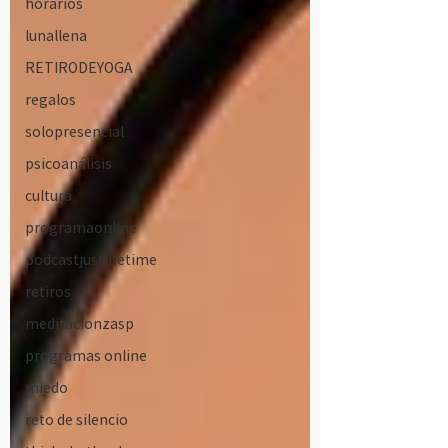
horarios
lunallena
RETIRODEYOGA
regalos
solopresencial
psicoanálisis
cultura
programaonline
podcastjustinetime
retiros
meditacionzasp
programas online
miedo
reto de silencio