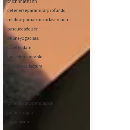
thichnhathanh
detenerseparamirarprofundo
meditarparaarrancarlasemana
búsquedadelser
onlineyogaclass
savethedate
unavidarespirable
circulos de lectura
arte
solsticio
practica ofrecida
tallerdeautocompasion
biblioterapia
paginaweb