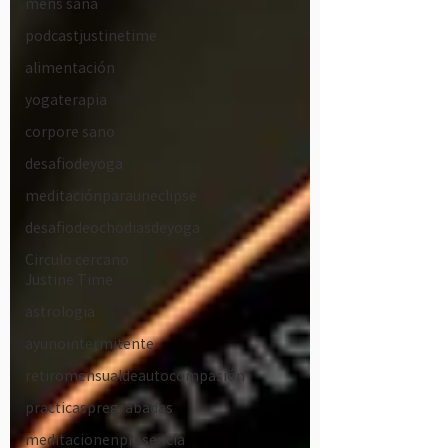
mens sana
podcastjustinetime
alimentación
yogaterapia
corpore sano
desafiodeyoga
meditaciónparauneclipse
desafiodeochodiasdeyoga
Circulo cercano
Justine Time
astrologia
ayunointermitente
retiromensualdeautocompasión
practicaspregrabadas
meditacionenpresencia