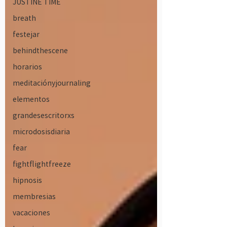
JUSTINE TIME
breath
festejar
behindthescene
horarios
meditaciónyjournaling
elementos
grandesescritorxs
microdosisdiaria
fear
fightflightfreeze
hipnosis
membresias
vacaciones