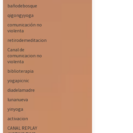
bañodebosque
qigongyyoga
comunicación no
violenta
retirodemeditacion
Canal de
comunicacion no
violenta
biblioterapia
yogapicnic
diadelamadre
lunanueva
yinyoga
activacion
CANAL REPLAY