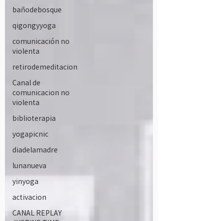
bañodebosque
qigongyyoga
comunicación no
violenta
retirodemeditacion
Canal de
comunicacion no
violenta
biblioterapia
yogapicnic
diadelamadre
lunanueva
yinyoga
activacion
CANAL REPLAY