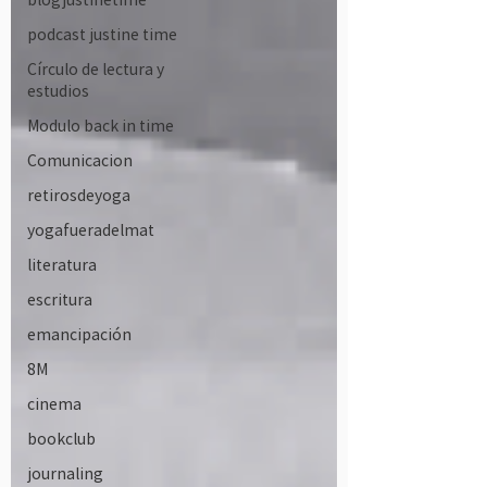
podcast justine time
Círculo de lectura y
estudios
Modulo back in time
Comunicacion
retirosdeyoga
yogafueradelmat
literatura
escritura
emancipación
8M
cinema
bookclub
journaling