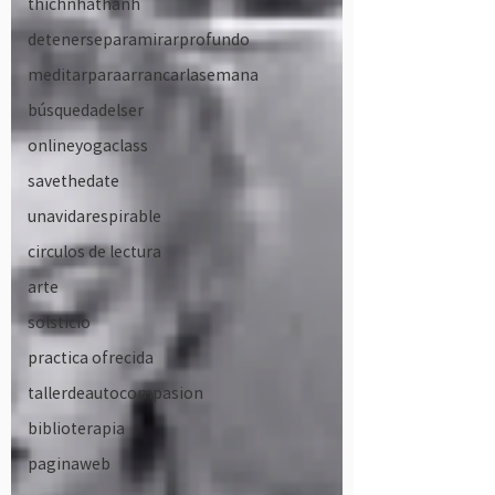
thichnhathanh
detenerseparamirarprofundo
meditarparaarrancarlasemana
búsquedadelser
onlineyogaclass
savethedate
unavidarespirable
circulos de lectura
arte
solsticio
practica ofrecida
tallerdeautocompasion
biblioterapia
paginaweb