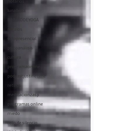
horarios
lunallena
RETIRODEYOGA
regalos
solopresencial
psicoanálisis
cultura
programaonline
podcastjustinetime
retiros
meditacionzasp
programas online
miedo
reto de silencio