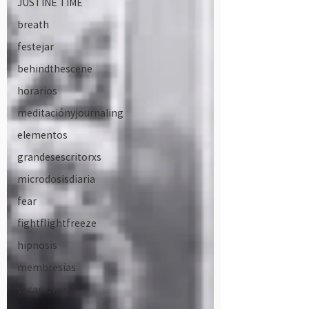
JUSTINE TIME
breath
festejar
behindthescene
horarios
meditaciónyjournaling
elementos
grandesescritorxs
microdosisdiaria
fear
fightflightfreeze
hipnosis
membresias
vacaciones