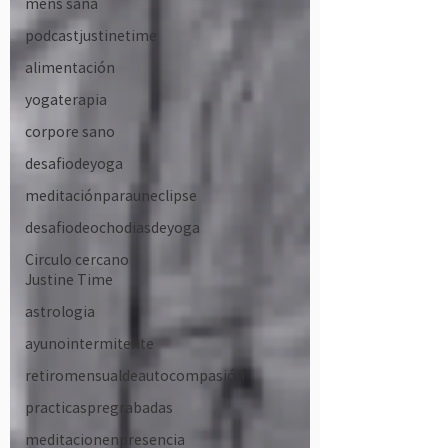
mens sana
podcastjustinetime
alimentación
yogaterapia
corpore sano
desafiodeyoga
meditaciónparauneclipse
desafiodeochodiasdeyoga
Circulo cercano
Justine Time
astrologia
ayunointermitente
retiromensualdeautocompasión
practicaspregrabadas
meditacionenpresencia