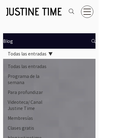
Blog
Todas las entradas
Todas las entradas
Programa de la
semana
Para profundizar
Videoteca/ Canal
Justine Time
Membresías
Clases gratis
blogjustinetime