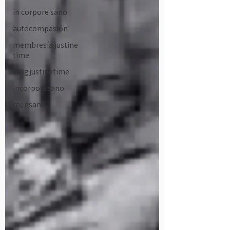
in corpore sano
autocompasión
membresía justine
time
blogjustinetime
incorporesano
mensana