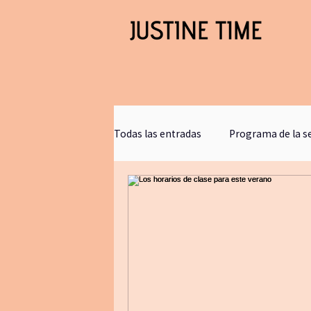
Todas las entradas
Programa de la 
Clases gratis
blogjustinetime
Comunicacion
retirosdeyoga
bookclub
journaling
bañ