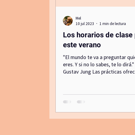
Mel
Canal de comunicacion no violenta
10 jul 2023
1 min de lectura
Los horarios de clase
activacion
este verano
"El mundo te va a preguntar qui
eres. Y si no lo sabes, te lo dirá."
Gustav Jung Las prácticas ofrec
dan por zoom y el...