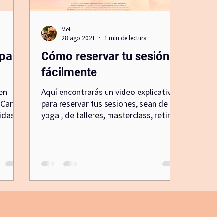
Mel
biblioterapia
yogapicnic
diadelamadre
lunan
28 ago 2021
1 min de lectura
 para
Cómo reservar tu sesión
fácilmente
en
Aquí encontrarás un video explicativo
 Carl
para reservar tus sesiones, sean de
idas se
yoga , de talleres, masterclass, retiros
o de psicoanálisis o...