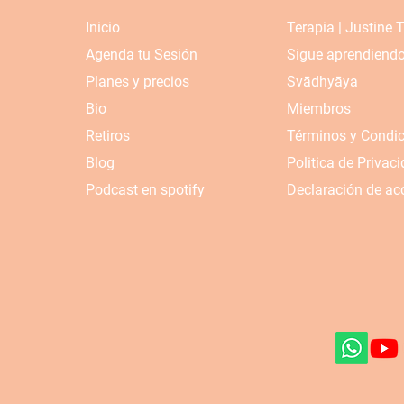
Inicio
Terapia | Justine 
Agenda tu Sesión
Sigue aprendiend
Planes y precios
Svādhyāya
Bio
Miembros
Retiros
Términos y Condi
Blog
Politica de Privac
Podcast en spotify
Declaración de acc