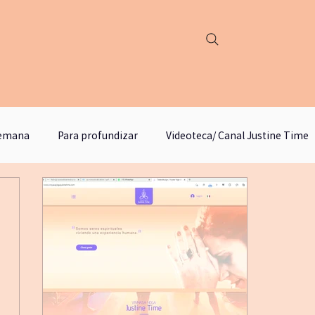
semana
Para profundizar
Videoteca/ Canal Justine Time
podcast justine time
Círculo de lectura y estudios
M
yogafueradelmat
literatura
escritura
emancip
odebosque
qigongyyoga
comunicación no violenta