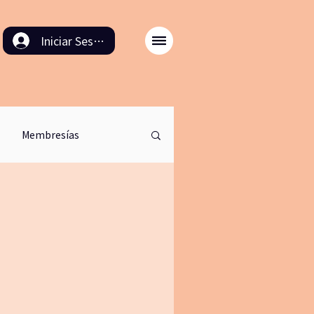
Iniciar Sesión
Membresías
odulo back in time
ación
8M
cinema
retirodemeditacion