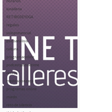
horarios
lunallena
RETIRODEYOGA
regalos
solopresencial
psicoanálisis
cultura
programaonline
podcastjustinetime
retiros
meditacionzasp
programas online
miedo
reto de silencio