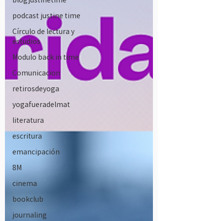
podcast justine time
Círculo de lectura y
estudios
Modulo back in time
Comunicacion
retirosdeyoga
yogafueradelmat
literatura
escritura
emancipación
8M
cinema
bookclub
journaling