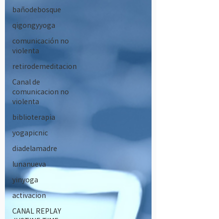
bañodebosque
qigongyyoga
comunicación no
violenta
retirodemeditacion
Canal de
comunicacion no
violenta
biblioterapia
yogapicnic
diadelamadre
lunanueva
yinyoga
activacion
CANAL REPLAY