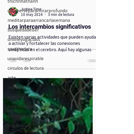
thichnhathanh
detenerseparamirarprofundo
meditarparaarrancarlasemana
Justine Time
búsquedadelser
10 may 2024
3 min de lectura
onlineyogaclass
Los intercambios significativos
savethedate
Existen varias actividades que pueden ayudar
unavidarespirable
a activar y fortalecer las conexiones
circulos de lectura
sinápticas en el cerebro. Aquí hay algunas
actividades qu
arte
solsticio
practica ofrecida
tallerdeautocompasion
biblioterapia
paginaweb