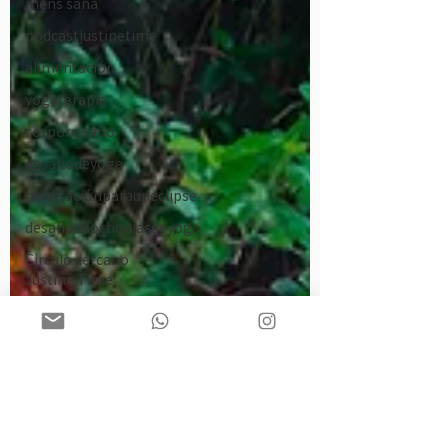
mens sana
podcastjustinetime
alimentación
yogaterapia
corpore sano
desafiodeyoga
meditaciónparauneclipse
desafiodeochodiasdeyoga
Circulo cercano
Justine Time
astrologia
ayunointermitente
retiromensualdeautocompasión
practicaspregrabadas
meditacionenpresencia