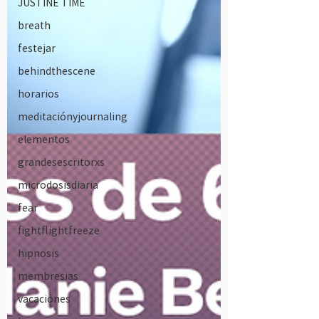
JUSTINE TIME
breath
festejar
behindthescene
horarios
meditaciónyjournaling
elementos
grandesescritorxs
microdosisdiaria
fear
fightflightfreeze
hipnosis
membresias
vacaciones