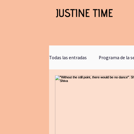
Todas las entradas
Programa de la 
Clases gratis
blogjustinetime
Comunicacion
retirosdeyoga
bookclub
journaling
bañ