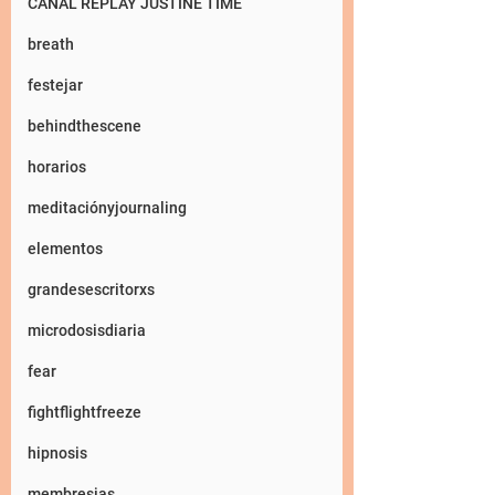
CANAL REPLAY JUSTINE TIME
breath
festejar
behindthescene
horarios
meditaciónyjournaling
elementos
grandesescritorxs
microdosisdiaria
fear
fightflightfreeze
hipnosis
membresias