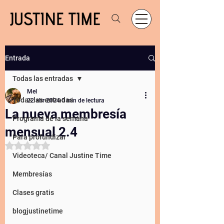
Entrada
Todas las entradas
Mel
Todas las entradas
22 abr 2024
0 min de lectura
La nueva membresía
Programa de la semana
mensual 2.4
Para profundizar
Obtuvo NaN de 5 estrellas.
Videoteca/ Canal Justine Time
Membresías
Clases gratis
blogjustinetime