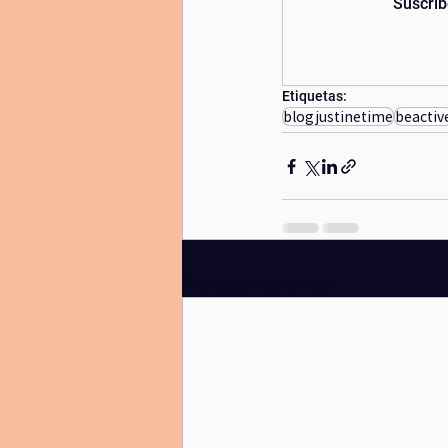
Suscríb
diadelamadre
lunanueva
yi
Etiquetas:
blogjustinetime
beactiv
Entradas recientes