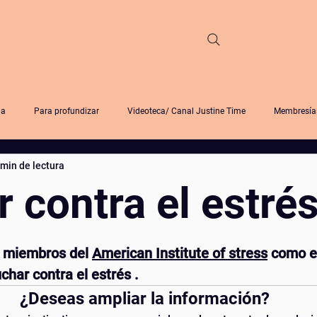
na
Para profundizar
Videoteca/ Canal Justine Time
Membresía
 min de lectura
me
Círculo de lectura y estudios
Modulo back in time
Comunica
 contra el estré
escritura
emancipación
8M
cinema
bookclub
jou
las.
miembros del 
American Institute of stress
 como e
char contra el estrés .
lenta
retirodemeditacion
Canal de comunicacion no violenta
b
¿Deseas ampliar la información?