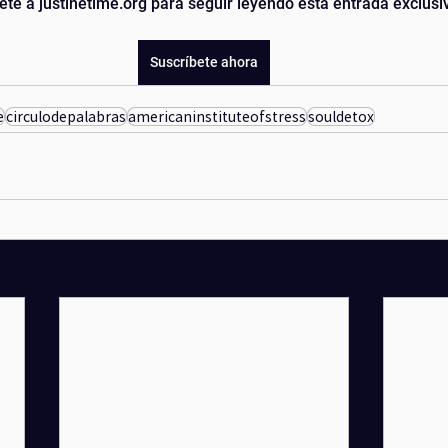
ete a justinetime.org para seguir leyendo esta entrada exclusi
nyoga
activacion
Suscríbete ahora
e
circulodepalabras
americaninstituteofstress
souldetox