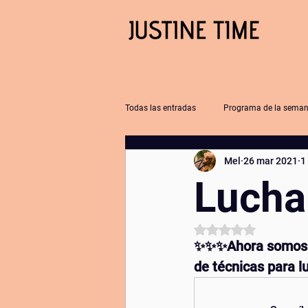
Todas las entradas
Programa de la sema
Mel
26 mar 2021
1
blogjustinetime
podcast justine ti
Luchar
yogafueradelmat
literatura
Obtuvo NaN de 5 estrel
✨✨✨Ahora somos 
de técnicas para lu
qigongyyoga
comunicación no vio