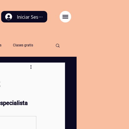
Iniciar Sesión
s
Clases gratis
cion
retirosdeyoga
s
rnaling
bañodebosque
specialista 
iblioterapia
yogapicnic