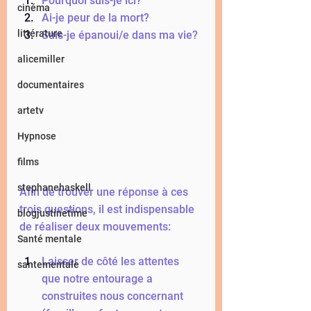
Pourquoi suis-je ici? 
cinéma
Ai-je peur de la mort?
littérature
Suis-je épanoui/e dans ma vie?
alicemiller
documentaires
artetv
Hypnose
films
stephanehaskell
Afin de trouver une réponse à ces 
trois questions, il est indispensable 
blogjustinetime
de réaliser deux mouvements:  
Santé mentale
Laisser de côté les attentes 
santementale
que notre entourage a 
construites nous concernant 