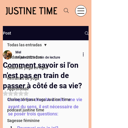
Post
Todas las entradas
Mel
Todas las entradas
14 juin 2021
2 min de lecture
Comment savoir si l'on
Cours de yoga en ligne
n'est pas en train de
Retraites de yoga
passer à côté de sa vie?
Approfondir
Noté NaN étoiles sur 5.
Lorsque l'on cherche à créer une vie 
Chaîne Vinyasa Yoga Justine Time
ayant du sens, il est nécessaire de 
podcast justine time
se poser trois questions: 
Sagesse féminine