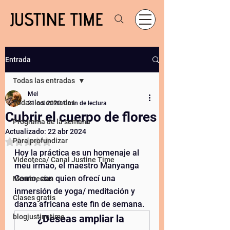
Entrada
Todas las entradas
Mel
Todas las entradas
21 oct 2020
1 min de lectura
Cubrir el cuerpo de flores
Programa de la semana
Actualizado:
22 abr 2024
Obtuvo NaN de 5 estrellas.
Para profundizar
Hoy la práctica es un homenaje al 
Videoteca/ Canal Justine Time
meu irmao, el maestro Manyanga 
Como, con quien ofrecí una 
Membresías
inmersión de yoga/ meditación y 
Clases gratis
danza africana este fin de semana. 
blogjustinetime
¿Deseas ampliar la 