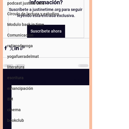
información?
podcast justine time
Suscríbete a justinetime.org para seguir 
Círculo de lectura y estudios
leyendo esta entrada exclusiva.
Modulo back in time
Suscríbete ahora
Comunicacion
retirosdeyoga
yogafueradelmat
literatura
escritura
Ver todo
Entradas recientes
emancipación
8M
cinema
bookclub