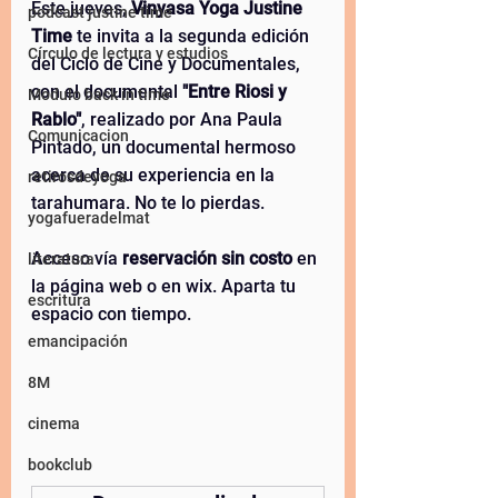
Este jueves, 
Vinyasa Yoga Justine 
podcast justine time
Time
 te invita a la segunda edición 
Círculo de lectura y estudios
del Ciclo de Cine y Documentales, 
con el documental 
"Entre Riosi y 
Modulo back in time
Rablo"
, realizado por Ana Paula 
Comunicacion
Pintado, un documental hermoso 
acerca de su experiencia en la 
retirosdeyoga
tarahumara. No te lo pierdas. 
yogafueradelmat
Acceso vía 
reservación sin costo 
en 
literatura
la página web o en wix. Aparta tu 
escritura
espacio con tiempo. 
emancipación
8M
cinema
bookclub