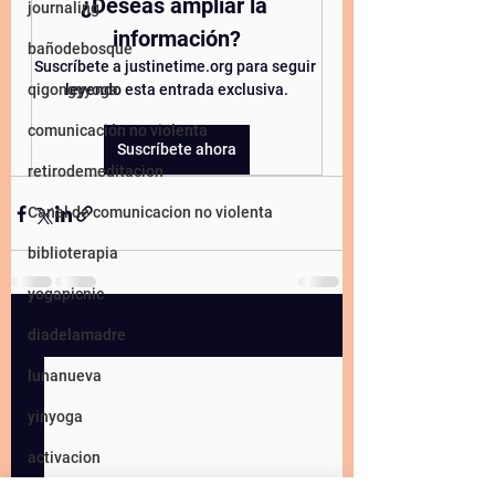
¿Deseas ampliar la 
journaling
información?
bañodebosque
Suscríbete a justinetime.org para seguir 
qigongyyoga
leyendo esta entrada exclusiva.
comunicación no violenta
Suscríbete ahora
retirodemeditacion
Canal de comunicacion no violenta
biblioterapia
yogapicnic
diadelamadre
Ver todo
Entradas recientes
lunanueva
yinyoga
activacion