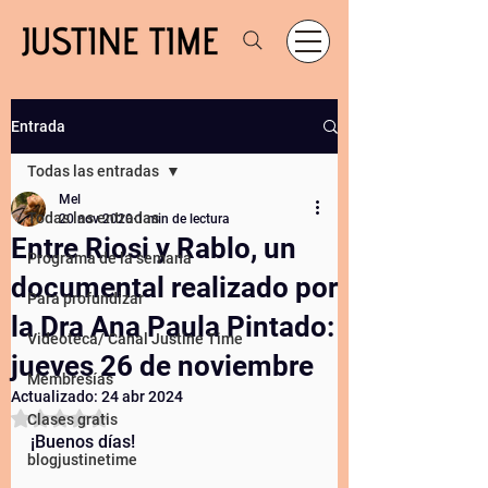
Entrada
Todas las entradas
Mel
Todas las entradas
20 nov 2020
1 min de lectura
Entre Riosi y Rablo, un
Programa de la semana
documental realizado por
Para profundizar
la Dra Ana Paula Pintado:
Videoteca/ Canal Justine Time
jueves 26 de noviembre
Membresías
Actualizado:
24 abr 2024
Obtuvo NaN de 5 estrellas.
Clases gratis
¡Buenos días! 
blogjustinetime