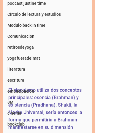
podcast justine time
Círculo de lectura y estudios
Modulo back in time
Comunicacion
retirosdeyoga
yogafueradelmat
literatura
escritura
El hinduismo utiliza dos conceptos 
emancipación
principales: esencia (Brahman) y 
8M
existencia (Pradhana). Shakti, la 
Madre Universal, sería entonces la 
cinema
forma que permitiría a Brahman 
bookclub
manifestarse en su dimensión 