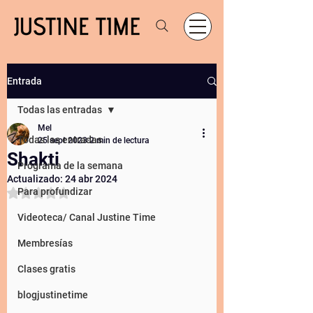
Entrada
Todas las entradas
Mel
Todas las entradas
25 sept 2023
2 min de lectura
Shakti
Programa de la semana
Actualizado:
24 abr 2024
Obtuvo NaN de 5 estrellas.
Para profundizar
Videoteca/ Canal Justine Time
Membresías
Clases gratis
blogjustinetime