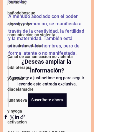
terrestre.
journaling
bañodebosque
A menudo asociado con el poder 
creativo femenino, se manifiesta a 
qigongyyoga
través de la creatividad, la fertilidad 
comunicación no violenta
y la maternidad. También está 
presente en los hombres, pero de 
retirodemeditacion
forma latente o no manifestada.
Canal de comunicacion no violenta
¿Deseas ampliar la 
biblioterapia
información?
Suscríbete a justinetime.org para seguir 
yogapicnic
leyendo esta entrada exclusiva.
diadelamadre
Suscríbete ahora
lunanueva
yinyoga
activacion