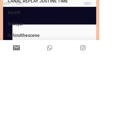
CANAL REPLAY JUSTINE TIME
breath
Ver todo
Entradas recientes
festejar
behindthescene
horarios
meditaciónyjournaling
elementos
grandesescritorxs
microdosisdiaria
fear
fightflightfreeze
hipnosis
membresias