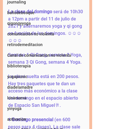
journaling
La clase del domingo
 será de 10h30 
bañodebosque
a 12pm a partir del 11 de julio de 
qigongyyoga
2021 y alternaremos yoga y qi gong 
en función de los domingos. ☺️☺️☺️
comunicación no violenta
☺️☺️☺️
retirodemeditacion
Semana 1 Qi Gong, semana 2 Yoga, 
Canal de comunicacion no violenta
semana 3 Qi Gong, semana 4 Yoga. 
biblioterapia
La clase suelta está en 200 pesos.  
yogapicnic
Hay tres paquetes que te dan un 
diadelamadre
acceso más económico a la clase 
del domingo en el espacio abierto 
lunanueva
de Espacio San Miguel🥂. 
yinyoga
1-
Domingo presencial 
(en 600 
activacion
pesos para 4 clases). La clase sale 