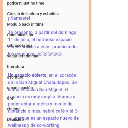
podcast justine time
Círculo de lectura y estudios
¡ Namaste! 
Modulo back in time
Te presento, a partir del domingo 
Comunicacion
11 de julio, el hermoso espacio 
retirosdeyoga
donde vamos a estar practicando 
los domingos. 😍😍😍😍😍 .
yogafueradelmat
literatura
Un espacio abierto
, en el corazón 
escritura
de la San Miguel Chapultepec. Se 
emancipación
llama Estación San Miguel. El 
espacio es muy amplio. Vamos a 
8M
poder estar a metro y medio de 
cinema
distancia o más, habrá café y té ☕️
🍵, porque es un espacio nuevo de 
bookclub
wellness y de co-working. 