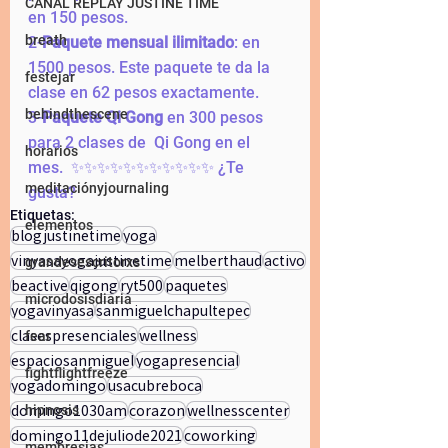
CANAL REPLAY JUSTINE TIME
en 150 pesos.
breath
2-
Paquete mensual ilimitado
: en 
1500 pesos. Este paquete te da la 
festejar
clase en 62 pesos exactamente. 
behindthescene
3-
Paquete Qi Gong
 en 300 pesos 
para 2 clases de  Qi Gong en el 
horarios
mes.  ✨✨✨✨✨✨✨✨✨✨✨ ¿Te 
meditaciónyjournaling
gusta?
Etiquetas:
elementos
blogjustinetime
yoga
vinyasayogajustinetime
melberthaud
activo
grandesescritorxs
beactive
qigong
ryt500
paquetes
microdosisdiaria
yogavinyasa
sanmiguelchapultepec
clasespresenciales
wellness
fear
espaciosanmiguel
yogapresencial
fightflightfreeze
yogadomingo
usacubreboca
domingo1030am
corazon
wellnesscenter
hipnosis
domingo11dejuliode2021
coworking
membresias