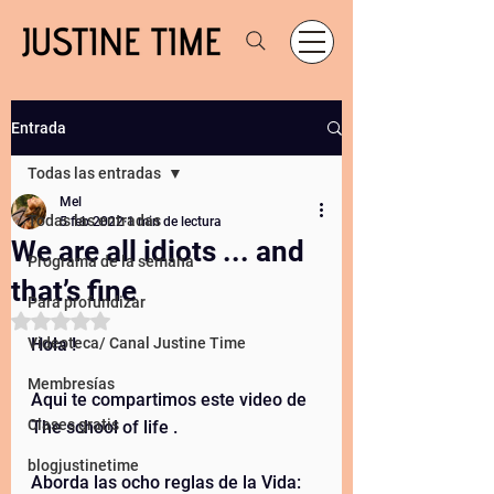
Entrada
Todas las entradas
Mel
Todas las entradas
5 feb 2022
1 min de lectura
We are all idiots ... and
Programa de la semana
that’s fine
Para profundizar
Obtuvo NaN de 5 estrellas.
Videoteca/ Canal Justine Time
Hola ! 
Membresías
Aqui te compartimos este video de 
Clases gratis
The school of life .
blogjustinetime
Aborda las ocho reglas de la Vida: 