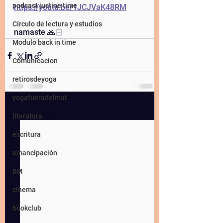
podcast justine time
https://youtu.be/1JCJVaK48RM
Círculo de lectura y estudios
namaste 🙏🏻 
Modulo back in time
Comunicacion
retirosdeyoga
yogafueradelmat
Ver todo
Entradas recientes
literatura
escritura
emancipación
8M
cinema
bookclub