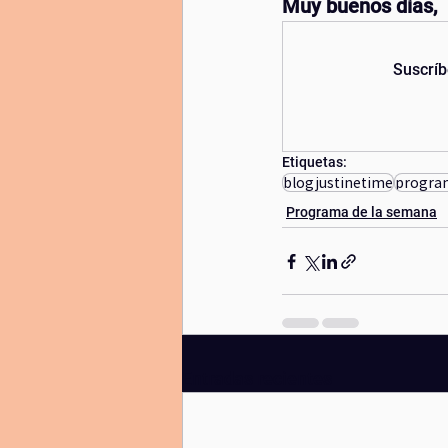
Muy buenos días, 
diadelamadre
lunanueva
yi
Suscríb
Etiquetas:
blogjustinetime
progra
Programa de la semana
Entradas recientes