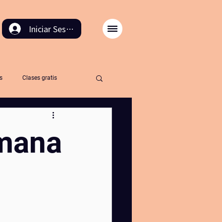
Iniciar Sesión
s
Clases gratis
cion
retirosdeyoga
emana
rnaling
bañodebosque
iblioterapia
yogapicnic