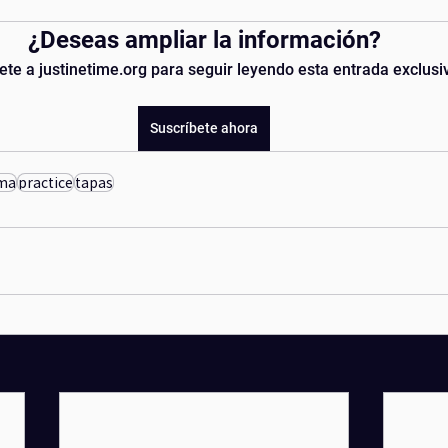
nyoga
activacion
¿Deseas ampliar la información?
ete a justinetime.org para seguir leyendo esta entrada exclusi
Suscríbete ahora
ma
practice
tapas