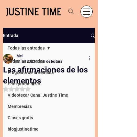
Entrada
Todas las entradas
Mel
Todas las entradas
11 jul 2023
1 min de lectura
Las afirmaciones de los
Programa de la semana
elementos
Para profundizar
Obtuvo NaN de 5 estrellas.
Videoteca/ Canal Justine Time
Membresías
Clases gratis
blogjustinetime