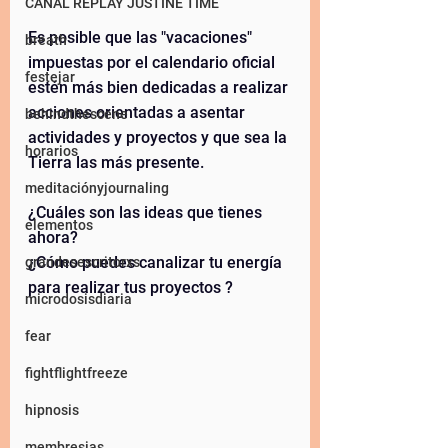
CANAL REPLAY JUSTINE TIME
Es posible que las "vacaciones" 
breath
impuestas por el calendario oficial 
festejar
estén más bien dedicadas a realizar 
acciones orientadas a asentar 
behindthescene
actividades y proyectos y que sea la 
horarios
Tierra las más presente. 
meditaciónyjournaling
¿Cuáles son las ideas que tienes 
elementos
ahora? 
¿Cómo puedes canalizar tu energía 
grandesescritorxs
para realizar tus proyectos ? 
microdosisdiaria
fear
fightflightfreeze
hipnosis
membresias