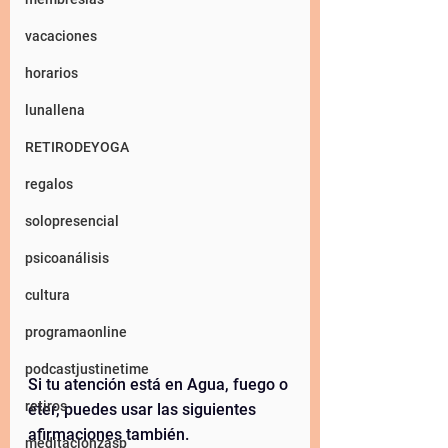
vacaciones
horarios
lunallena
RETIRODEYOGA
regalos
solopresencial
psicoanálisis
cultura
programaonline
podcastjustinetime
Si tu atención está en Agua, fuego o 
retiros
éter, puedes usar las siguientes 
afirmaciones también. 
meditacionzasp