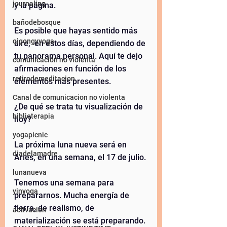
journaling
y la página. 
bañodebosque
Es posible que hayas sentido más 
qigongyyoga
aire,  en estos días, dependiendo de 
tu panorama personal. Aquí te dejo 
comunicación no violenta
afirmaciones en función de los 
retirodemeditacion
elementos más presentes. 
Canal de comunicacion no violenta
¿De qué se trata tu visualización de 
biblioterapia
hoy?
yogapicnic
La próxima luna nueva será en 
diadelamadre
Aries, en una semana, el 17 de julio. 
lunanueva
Tenemos una semana para 
yinyoga
prepararnos. Mucha energía de 
tierra, de realismo, de 
activacion
materialización se está preparando. 