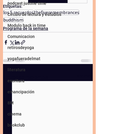
podcast justine time
Etiquetas:
los 5 recuerdos
thefiveremembrances
Círculo de lectura y estudios
buddhism
Modulo back in time
Programa de la semana
Comunicacion
retirosdeyoga
yogafueradelmat
literatura
Ver todo
Entradas recientes
escritura
emancipación
8M
cinema
bookclub