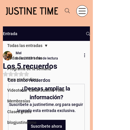
Entrada
Todas las entradas
Mel
Todas las entradas
8 dic 2023
1 min de lectura
Los 5 recuerdos
Programa de la semana
Obtuvo NaN de 5 estrellas.
Para profundizar
Los cinco recuerdos
¿Deseas ampliar la 
Videoteca/ Canal Justine Time
información?
Membresías
Suscríbete a justinetime.org para seguir 
leyendo esta entrada exclusiva.
Clases gratis
blogjustinetime
Suscríbete ahora