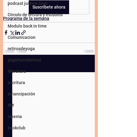
podcast justine time
Suscríbete ahora
Círculo de lectura y estudios
Programa de la semana
Modulo back in time
Comunicacion
retirosdeyoga
yogafueradelmat
Ver todo
Entradas recientes
literatura
escritura
emancipación
8M
cinema
bookclub