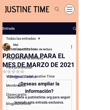
Entrada
Todas las entradas
Mel
Todas las entradas
11 mar 2021
1 min de lectura
PROGRAMA PARA EL
Programa de la semana
MES DE MARZO DE 2021
Para profundizar
Obtuvo NaN de 5 estrellas.
Videoteca/ Canal Justine Time
#blogjustinetime
¿Deseas ampliar la 
Membresías
información?
Clases gratis
Suscríbete a justinetime.org para seguir 
leyendo esta entrada exclusiva.
blogjustinetime