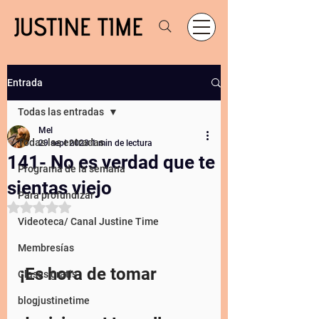
Entrada
Todas las entradas
Mel
Todas las entradas
29 sept 2023
1 min de lectura
141- No es verdad que te
Programa de la semana
sientas viejo
Para profundizar
Obtuvo NaN de 5 estrellas.
Videoteca/ Canal Justine Time
Membresías
¡Es hora de tomar 
Clases gratis
blogjustinetime