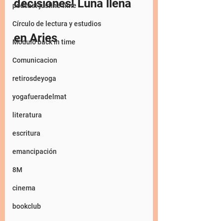
decisiones! Luna llena 
podcast justine time
Círculo de lectura y estudios
en Aries
Modulo back in time
Comunicacion
retirosdeyoga
yogafueradelmat
literatura
escritura
emancipación
8M
cinema
bookclub