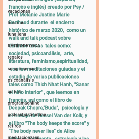
francés e inglés) creado por Psy / 
vacaciones
Prof Mélanie Justine Marie 
Berthaud durante  el encierro 
horarios
histórico de marzo 2020,  como un 
lunallena
walk and talk podcast sobre 
distintos temas  tales como: 
RETIRODEYOGA
sociedad, psicoanálisis,  arte, 
regalos
literatura, feminismo,espiritualidad, 
 con las meditaciones guiadas y el 
solopresencial
estudio de varias publicaciones 
psicoanálisis
tales como Thich Nhat Hanh, "Sanar 
cultura
el niño interior" , que leemos en 
francés, así como el libro de 
programaonline
Deepak Chopra,"Buda",  psicología y 
podcastjustinetime
el trabajo de Bessel Van der Kolk, y 
el libro "The body keeps the score" y 
retiros
"The body never lies" de Alice 
meditacionzasp
Miller, y finalmente,  astrología y las 