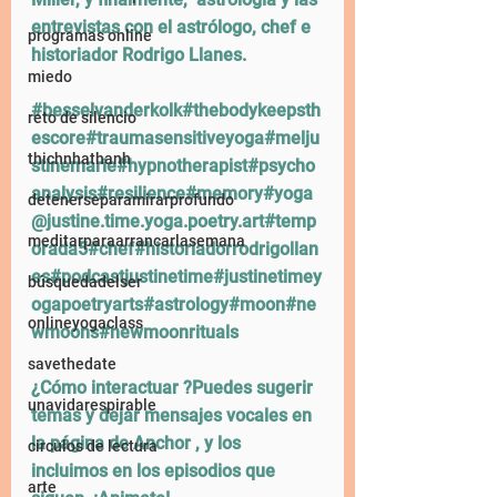
entrevistas con el astrólogo, chef e 
programas online
historiador Rodrigo Llanes. 
miedo
#besselvanderkolk
#thebodykeepsth
reto de silencio
escore#traumasensitiveyoga#melju
thichnhathanh
stinemarie#hypnotherapist#psycho
analysis#resilience#memory#yoga
detenerseparamirarprofundo
@justine.time.yoga.poetry.art#temp
meditarparaarrancarlasemana
orada5#chef#historiadorrodrigollan
es#podcastjustinetime#justinetimey
búsquedadelser
ogapoetryarts#astrology#moon#ne
onlineyogaclass
wmoons#newmoonrituals
savethedate
¿Cómo interactuar ?Puedes sugerir 
unavidarespirable
temas y dejar mensajes vocales en 
la página de Anchor , y los 
circulos de lectura
incluimos en los episodios que 
arte