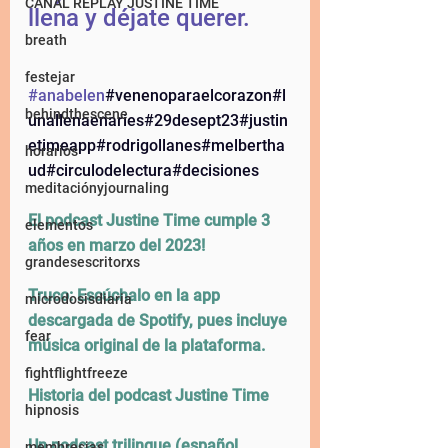
CANAL REPLAY JUSTINE TIME
llena y déjate querer.
breath
festejar
#anabelen
#venenoparaelcorazon#l
behindthescene
unallenaenaries#29desept23#justin
etimeapp#rodrigollanes#melbertha
horarios
ud#circulodelectura#decisiones
meditaciónyjournaling
El podcast Justine Time cumple 3 
elementos
años en marzo del 2023!
grandesescritorxs
Truco: Escúchalo en la app 
microdosisdiaria
descargada de Spotify, pues incluye 
fear
música original de la plataforma. 
fightflightfreeze
Historia del podcast Justine Time
hipnosis
Un podcast trilingue (español, 
membresias