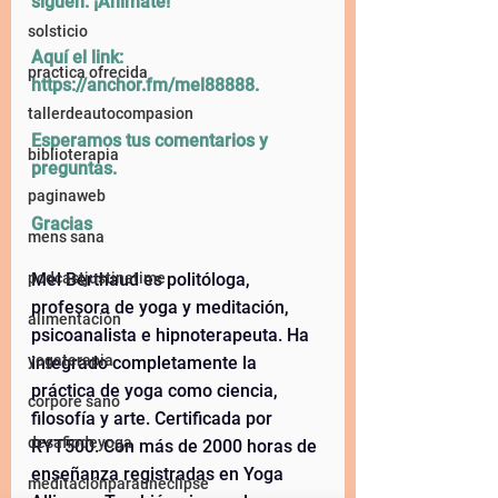
siguen. ¡Animate! 
solsticio
Aquí el link: 
practica ofrecida
⁠https://anchor.fm/mel88888⁠
. 
tallerdeautocompasion
Esperamos tus comentarios y 
biblioterapia
preguntas. 
paginaweb
Gracias
mens sana
Mel Berthaud es politóloga, 
podcastjustinetime
profesora de yoga y meditación, 
alimentación
psicoanalista e hipnoterapeuta. Ha 
yogaterapia
integrado completamente la 
práctica de yoga como ciencia, 
corpore sano
filosofía y arte. Certificada por 
desafiodeyoga
RYT500. Con más de 2000 horas de 
enseñanza registradas en Yoga 
meditaciónparauneclipse