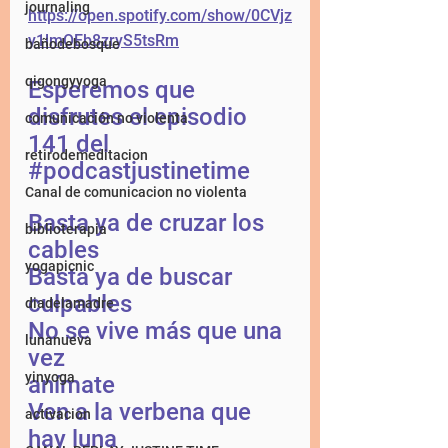
journaling
https://open.spotify.com/show/0CVjz
y1lmOEb8zryS5tsRm
bañodebosque
qigongyyoga
Esperemos que 
disfrutes el episodio 
comunicación no violenta
141 del 
retirodemeditacion
#podcastjustinetime
Canal de comunicacion no violenta
Basta ya de cruzar los 
biblioterapia
cables
yogapicnic
Basta ya de buscar 
culpables
diadelamadre
No se vive más que una 
lunanueva
vez
yinyoga
anímate
Ven a la verbena que 
activacion
hay luna